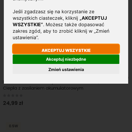
Jeśli zgadzasz się na korzystanie ze
wszystkich ciasteczek, kliknij
„AKCEPTUJ
WSZYSTKIE”
. Możesz także dopasować
zakres zgód, aby to zrobić kliknij w „Zmień
ustawienia”.
AKCEPTUJ WSZYSTKIE
Akceptuj niezbędne
Zmień ustawienia
Pasek taśma LED z Czujnikiem ruchu PIR 2.0W/m 3000K
Ciepła z zasilaniem akumulatorowym
Rating:
0%
24,99 zł
0.5W