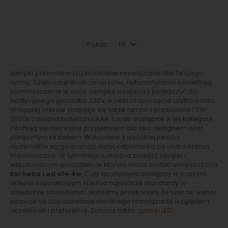
Pokaż
Lampki przenośne LED to idealne rozwiązanie dla Twojego
domu. Dzięki czujnikom zmierzchu, automatycznie oświetlają
pomieszczenie w nocy. Lampkę wystarczy podłączyć do
tradycyjnego gniazdka 230V w celu rozpoczęcia użytkowania.
W naszej ofercie znajduje się także lampka przenośna 1.5W
2900k zasilana bateriami AAA. Lamki dostępne w tej kategorii
cechują się niezwykle przyjemnym dla oka designem oraz
poręcznym kształtem. Wykonane z wysokiej jakości
materiałów są gwarancją dużej odporności na uszkodzenia
mechaniczne. W tym miejscu można znaleźć lampki z
wbudowanym gniazdem, w którym może zostać umieszczona
żarówka Led e14 4w
. Cały asortyment dostępny w naszym
sklepie internetowym spełnia najwyższe standardy w
dziedzinie oświetlenia. Jesteśmy przekonani, że szeroki wybór
pozwoli na dopasowanie idealnego rozwiązania względem
oczekiwań i preferencji. Zobacz także:
Latarki LED