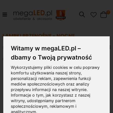
pr
0
Szukaj
Cart
LAMPKI PRZENOŚNE - NOCNE
Ustaw
Zob
Witamy w megaLED.pl –
Sortuj wg
kierunek
jak
Siatka
Lis
malejący
dbamy o Twoją prywatność
Pokaż
Wykorzystujemy pliki cookies w celu poprawy
komfortu użytkowania naszej strony,
personalizacji reklam, zapewnienia funkcji
mediów społecznościowych oraz analizy
przepływu informacji na naszej witrynie.
Informacje o tym, jak korzystasz z naszej
witryny, udostępniamy partnerom
społecznościowym, reklamowym i
analitycznym.