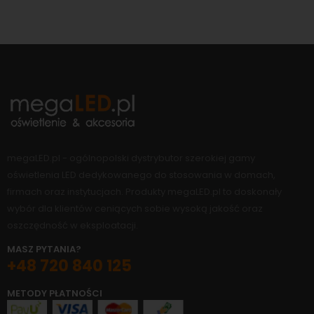
megaLED.pl - ogólnopolski dystrybutor szerokiej gamy
oświetlenia LED dedykowanego do stosowania w domach,
firmach oraz instytucjach. Produkty megaLED.pl to doskonały
wybór dla klientów ceniących sobie wysoką jakość oraz
oszczędność w eksploatacji.
MASZ PYTANIA?
+48 720 840 125
METODY PŁATNOŚCI