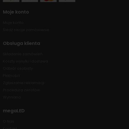
Moje konto
Moje konto
Śledź swoje zamówienie
Obsługa klienta
Składanie zamówień
Koszty wysyłki i dostawa
Odbiór osobisty
Płatności
Zgłaszanie reklamacji
Procedura zwrotów
Wymiana
megaLED
O Nas
Kontakt