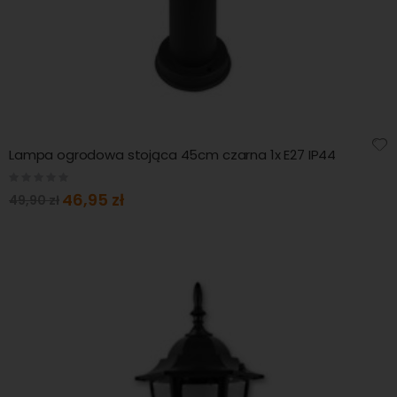
Lampa ogrodowa stojąca 45cm czarna 1x E27 IP44
Rating:
0%
Special
46,95 zł
49,90 zł
Price