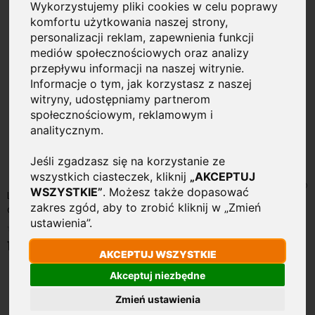
Wykorzystujemy pliki cookies w celu poprawy
komfortu użytkowania naszej strony,
personalizacji reklam, zapewnienia funkcji
mediów społecznościowych oraz analizy
przepływu informacji na naszej witrynie.
Informacje o tym, jak korzystasz z naszej
witryny, udostępniamy partnerom
społecznościowym, reklamowym i
analitycznym.
Jeśli zgadzasz się na korzystanie ze
wszystkich ciasteczek, kliknij
„AKCEPTUJ
WSZYSTKIE”
. Możesz także dopasować
Lampa solarna LED wbijana Pochodnia 1,2W 30LM Czarna
zakres zgód, aby to zrobić kliknij w „Zmień
Czujnik Zmierzchu
ustawienia”.
Rating:
0%
13,95 zł
AKCEPTUJ WSZYSTKIE
Akceptuj niezbędne
Zmień ustawienia