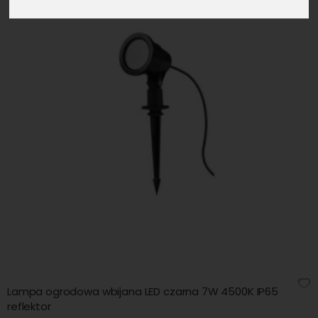
Lampa ogrodowa wbijana LED czarna 7W 4500K IP65
reflektor