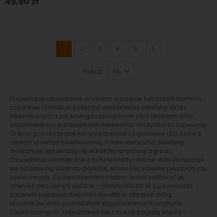
49,90 zł
Strona
Aktualnie czytasz stronę
Strona
Strona
Strona
Strona
Strona
Następne
1
2
3
4
5
Pokaż
Projektując oświetlenie w swoim ogrodzie lub przed domem,
zapewne chciałbyś połączyć niebanalną estetykę lamp
zewnętrznych z ich energooszczędnym charakterem oraz
odpowiednimi parametrami świecenia. Wszystko to zapewnią
Ci energooszczędne lampy parkowe i ogrodowe LED, które z
uwagi na swoją nowoczesną, minimalistyczną estetykę
doskonale sprawdzą się w każdej aranżacji ogrodu.
Oświetlenie zewnętrzne z naszej oferty równie dobrze nadaje
się na parking bądź do parków, skwerów, ścieżek pieszych czy
rowerowych. Z powodzeniem można wykorzystywać je
również jako lampy uliczne – lampa LED 60 W z pewnością
zapewni odpowiednią ilość światła w obrębie dróg,
chodników oraz pozostałych ciągów komunikacyjnych.
Zapraszamy do zapoznania się z naszą bogatą ofertą –