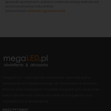
sprawdź asortyment i wybierz markowe lampy ledowe od
renomowanych producentów.
Zobacz także
Girlandy ogrodowe led
megaLED.pl - ogólnopolski dystrybutor szerokiej gamy
oświetlenia LED dedykowanego do stosowania w domach,
firmach oraz instytucjach. Produkty megaLED.pl to doskonały
wybór dla klientów ceniących sobie wysoką jakość oraz
oszczędność w eksploatacji.
MASZ PYTANIA?