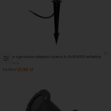
Lampa ogrodowa wbijana czarna 1x GU10 IP65 reflektor
Rating:
KUPUJ
0%
Special
21,90 zł
24,90 zł
WG
Price