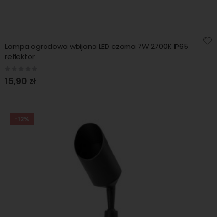
Lampa ogrodowa wbijana LED czarna 7W 2700K IP65
reflektor
Rating:
0%
15,90 zł
-12%