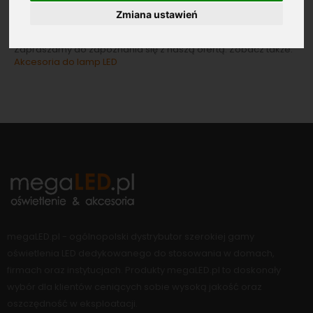
względem kształtu, barwy światła oraz funkcjonalności. Dzięki
Zmiana ustawień
szerokiej gamie produktów, można wybrać idealne
rozwiązanie pod względem osobistych preferencji i potrzeb.
Zapraszamy do zapoznania się z naszą ofertą. Zobacz także:
Akcesoria do lamp LED
megaLED.pl - ogólnopolski dystrybutor szerokiej gamy
oświetlenia LED dedykowanego do stosowania w domach,
firmach oraz instytucjach. Produkty megaLED.pl to doskonały
wybór dla klientów ceniących sobie wysoką jakość oraz
oszczędność w eksploatacji.