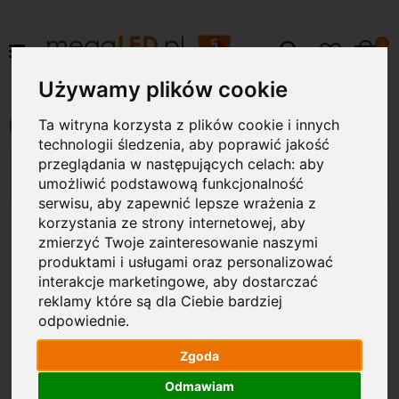
pr
0
Szukaj
Cart
Używamy plików cookie
LATARKI LED
Ta witryna korzysta z plików cookie i innych
technologii śledzenia, aby poprawić jakość
przeglądania w następujących celach:
aby
Nie możemy odnaleźć pasujących produktów do
umożliwić podstawową funkcjonalność
zaznaczenia.
serwisu
,
aby zapewnić lepsze wrażenia z
korzystania ze strony internetowej
,
aby
Latarki LED cechują się niezwykłą wydajnością. Ich solidnie
zmierzyć Twoje zainteresowanie naszymi
wykonana obudowa jest gwarancją stabilnej pracy nawet w
produktami i usługami oraz personalizować
ciężkich warunkach. Dostępne w tej kategorii latarki spełniają
interakcje marketingowe
,
aby dostarczać
normę IPX4 wodoszczelności. Są wygodne i poręczne.
reklamy które są dla Ciebie bardziej
Jednocześnie energooszczędne i wydajne diody LED
gwarantują długi czas użytkowania. Latarki LED producenta
odpowiednie
.
Varta wykonane są z gumy, która amortyzuje wszelkie
wstrząsy i upadki. Mają również możliwość pracy w dwóch
Zgoda
różnych trybach. Szeroka gama latarek LED dostępnych w
naszym sklepie internetowym zapewnia niezwykle
Odmawiam
komfortowe użytkowanie. Asortyment różni się od siebie pod