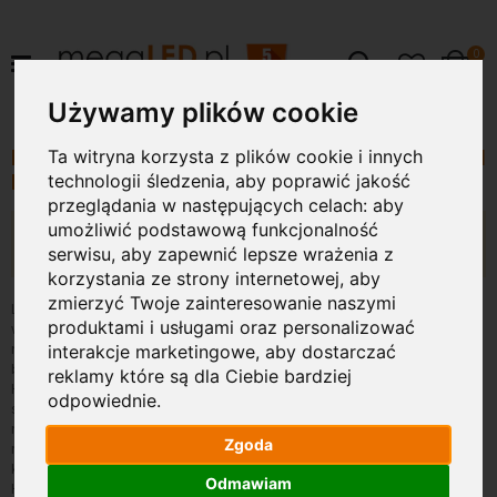
pr
0
Szukaj
Cart
Używamy plików cookie
LAMPY LED HEXAGON DO GARAŻU, STUDIA I
Ta witryna korzysta z plików cookie i innych
DETAILINGU
technologii śledzenia, aby poprawić jakość
przeglądania w następujących celach:
aby
umożliwić podstawową funkcjonalność
Nie możemy odnaleźć pasujących produktów do
serwisu
zaznaczenia.
,
aby zapewnić lepsze wrażenia z
korzystania ze strony internetowej
,
aby
zmierzyć Twoje zainteresowanie naszymi
Lampy LED HEXAGON – nowoczesne oświetlenie do garażu,
produktami i usługami oraz personalizować
warsztatu i detailingu Lampy LED HEXAGON to nowoczesne
modułowe systemy oświetlenia, które łączą designerski wygląd z
interakcje marketingowe
,
aby dostarczać
bardzo wysoką wydajnością świetlną. Geometryczne układy
reklamy które są dla Ciebie bardziej
HEXAGON doskonale sprawdzają się w garażach, warsztatach
odpowiednie
.
samochodowych, studiach detailingowych, showroomach oraz
nowoczesnych przestrzeniach komercyjnych. Dzięki
Zgoda
równomiernemu światłu i wysokiej mocy lampy zapewniają
komfort pracy oraz efekt premium we wnętrzu. Oświetlenie
Odmawiam
HEXAGON LED wyróżnia się energooszczędną technologią, długą