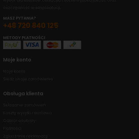
wybór dla klientów ceniących sobie wysoką jakość oraz
oszczędność w eksploatacji.
MASZ PYTANIA?
+48 720 840 125
METODY PŁATNOŚCI
Moje konto
Moje konto
Śledź swoje zamówienie
Obsługa klienta
Składanie zamówień
Koszty wysyłki i dostawa
Odbiór osobisty
Płatności
Zgłaszanie reklamacji