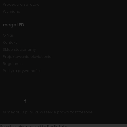
Procedura zwrotów
Wymiana
megaLED
O Nas
Kontakt
Sklep stacjonarny
Projektowanie oświetlenia
Regulamin
Polityka prywatności
© megaLED.pl. 2021. Wszelkie prawa zastrzeżone.
Search engine powered by
ElasticSuite