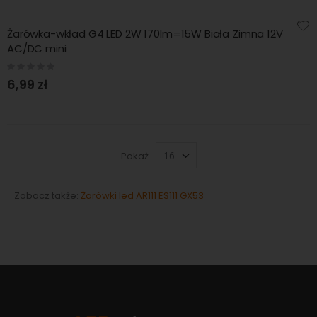
Żarówka-wkład G4 LED 2W 170lm=15W Biała Zimna 12V
AC/DC mini
Rating:
0%
6,99 zł
Pokaż
Zobacz także:
Żarówki led AR111 ES111 GX53