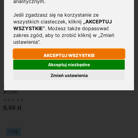
analitycznym.
Jeśli zgadzasz się na korzystanie ze
wszystkich ciasteczek, kliknij
„AKCEPTUJ
WSZYSTKIE”
. Możesz także dopasować
zakres zgód, aby to zrobić kliknij w „Zmień
ustawienia”.
AKCEPTUJ WSZYSTKIE
Akceptuj niezbędne
Zmień ustawienia
Żarówka-wkład G4 LED 1.7W 160lm=17W ciepła 12V
AC/DC
Rating:
0%
5,50 zł
1.7W