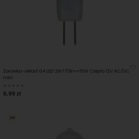
Żarówka-wkład G4 LED 2W 170lm=15W Ciepła 12V AC/DC
mini
Rating:
0%
6,99 zł
2W