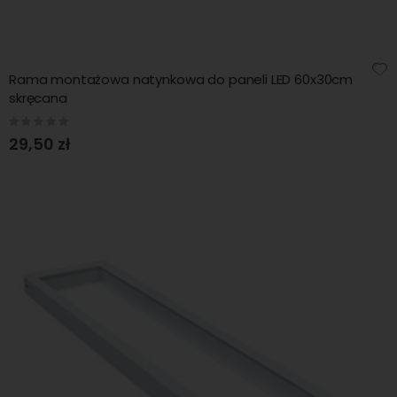
Rama montażowa natynkowa do paneli LED 60x30cm
skręcana
Rating:
0%
29,50 zł