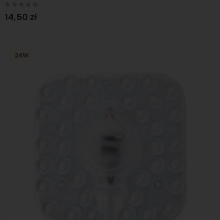
Rating:
0%
14,50 zł
24W