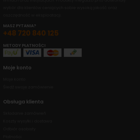
firmach oraz instytucjach. Produkty megaLED.pl to doskonały
wybór dla klientów ceniących sobie wysoką jakość oraz
oszczędność w eksploatacji.
MASZ PYTANIA?
+48 720 840 125
METODY PŁATNOŚCI
Moje konto
Moje konto
Śledź swoje zamówienie
Obsługa klienta
Składanie zamówień
Koszty wysyłki i dostawa
Odbiór osobisty
Płatności