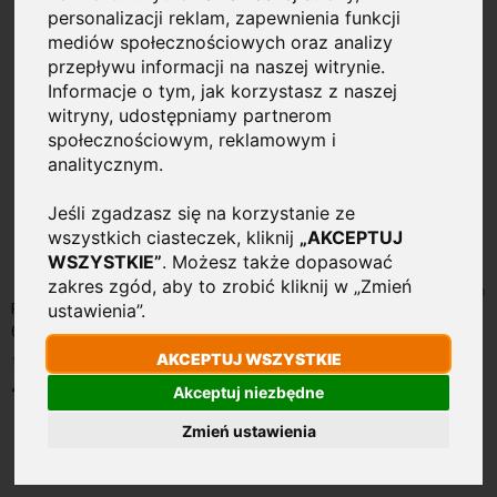
personalizacji reklam, zapewnienia funkcji
mediów społecznościowych oraz analizy
przepływu informacji na naszej witrynie.
Informacje o tym, jak korzystasz z naszej
witryny, udostępniamy partnerom
społecznościowym, reklamowym i
analitycznym.
Jeśli zgadzasz się na korzystanie ze
wszystkich ciasteczek, kliknij
„AKCEPTUJ
WSZYSTKIE”
. Możesz także dopasować
zakres zgód, aby to zrobić kliknij w „Zmień
Rama montażowa natynkowa do paneli LED
ustawienia”.
600x600x70mm Zatrzaskowa
Rating:
AKCEPTUJ WSZYSTKIE
0%
46,90 zł
Akceptuj niezbędne
Zmień ustawienia
36W