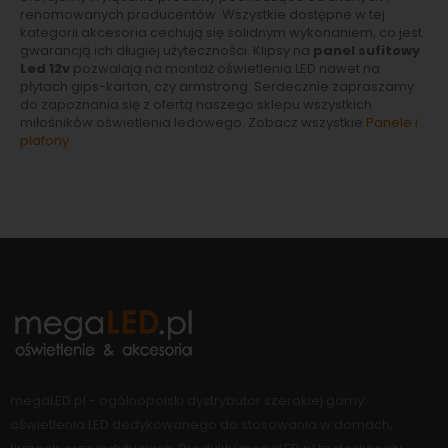
renomowanych producentów. Wszystkie dostępne w tej
kategorii akcesoria cechują się solidnym wykonaniem, co jest
gwarancją ich długiej użyteczności. Klipsy na
panel sufitowy
Led 12v
pozwalają na montaż oświetlenia LED nawet na
płytach gips-karton, czy armstrong. Serdecznie zapraszamy
do zapoznania się z ofertą naszego sklepu wszystkich
miłośników oświetlenia ledowego. Zobacz wszystkie
Panele i
plafony
megaLED.pl - ogólnopolski dystrybutor szerokiej gamy
oświetlenia LED dedykowanego do stosowania w domach,