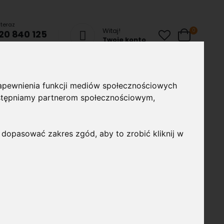
teraz
Witaj!
produkty
0
20 840 125
Cart
Twoje konto
chom Czat
ze
Lampy uliczne
Taśmy i profile
Akcesoria
 zapewnienia funkcji mediów społecznościowych
montażowe
udostępniamy partnerom społecznościowym,
 dopasować zakres zgód, aby to zrobić kliknij w
LED T8/G13 150cm 23W
lna zasil. jednostronne