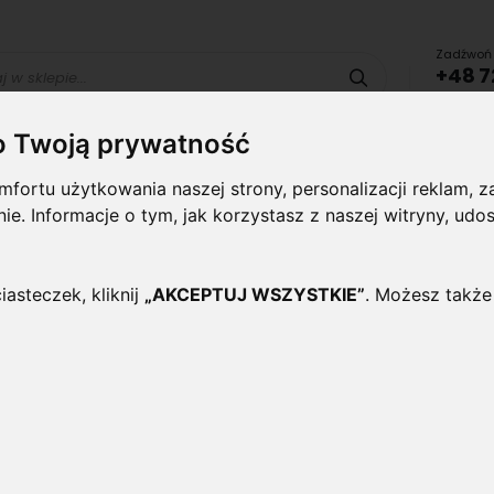
Zadźwoń 
+48 7
Szukaj
lub uru
o Twoją prywatność
Lampy i
Panele i
Lampy-
Naświetlac
fortu użytkowania naszej strony, personalizacji reklam,
oprawy
plafony
Oprawy
halogeny
wewnętrzne
Zewnętrzne
ynie. Informacje o tym, jak korzystasz z naszej witryny, 
2380LM 4000K BIAŁA NEUTRALNA ZASIL. JEDNOSTRONNE PLASTIK
iasteczek, kliknij
„AKCEPTUJ WSZYSTKIE”
. Możesz także
25szt x Tuba świetlówka 
2380lm 4000K Biała Neutra
Plastik
Oceń ten produkt jako pierwszy