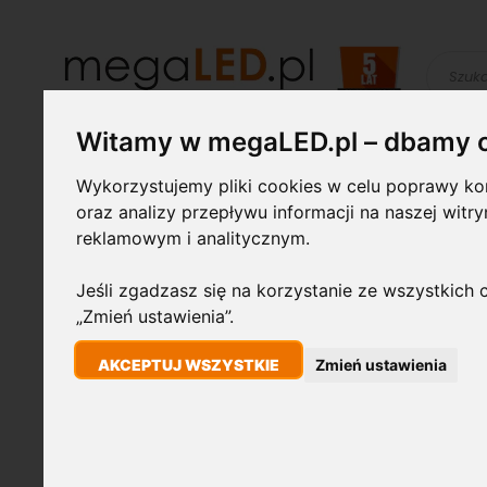
Szukaj
Witamy w megaLED.pl – dbamy 
Żarówki LED
Świetlówki i
Lampy
Wykorzystujemy pliki cookies w celu poprawy kom
oprawy
przemysłowe
oraz analizy przepływu informacji na naszej witr
reklamowym i analitycznym.
STRONA GŁÓWNA
25SZT X TUBA ŚWIETLÓWKA LED T8/G13 150CM 23W 
Jeśli zgadzasz się na korzystanie ze wszystkich c
„Zmień ustawienia”.
Przejdź
575W
na
AKCEPTUJ WSZYSTKIE
Zmień ustawienia
koniec
galerii