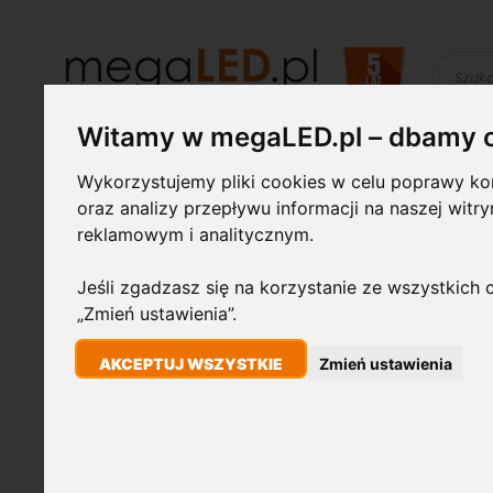
Szukaj
Witamy w megaLED.pl – dbamy 
Żarówki LED
Świetlówki i
Lampy
Wykorzystujemy pliki cookies w celu poprawy kom
oprawy
przemysłowe
oraz analizy przepływu informacji na naszej witr
reklamowym i analitycznym.
STRONA GŁÓWNA
GIRLANDA 10M, 10 X E27, 10W 600LM, 2700K CIEPŁA,
Jeśli zgadzasz się na korzystanie ze wszystkich c
„Zmień ustawienia”.
Przejdź
AKCEPTUJ WSZYSTKIE
Zmień ustawienia
10W
na
koniec
galerii