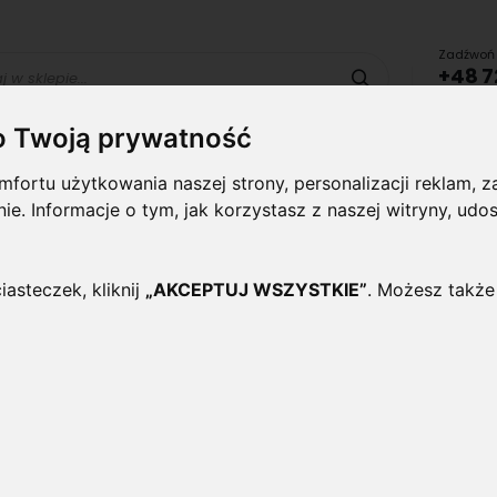
Zadźwoń 
+48 7
Szukaj
lub uru
o Twoją prywatność
Lampy i
Panele i
Lampy-
Naświetlac
fortu użytkowania naszej strony, personalizacji reklam,
oprawy
plafony
Oprawy
halogeny
ynie. Informacje o tym, jak korzystasz z naszej witryny, 
wewnętrzne
Zewnętrzne
 CZARNA, IP44
iasteczek, kliknij
„AKCEPTUJ WSZYSTKIE”
. Możesz także
Girlanda 10m, 10 x E27, 10
Czarna, IP44
Oceń ten produkt jako pierwszy
Girlanda LED długości 10m z 10 gniazdami 