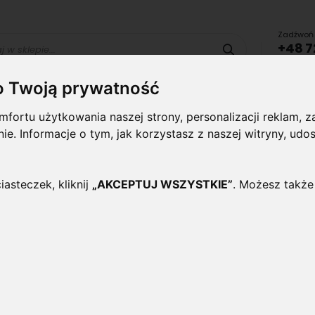
Zadźwoń 
+48 7
Szukaj
lub uru
o Twoją prywatność
Lampy i
Panele i
Lampy-
Naświetlac
fortu użytkowania naszej strony, personalizacji reklam,
oprawy
plafony
Oprawy
halogeny
ynie. Informacje o tym, jak korzystasz z naszej witryny, 
wewnętrzne
Zewnętrzne
iasteczek, kliknij
„AKCEPTUJ WSZYSTKIE”
. Możesz także
Girlanda 14,4m, 15 x E27, 
Oceń ten produkt jako pierwszy
Girlanda LED długości 14,4m z 15 gniazdami
dołączone)
. Girlanda posiada trwałe, dobrz