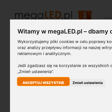
Szukaj
Witamy w megaLED.pl – dbamy 
Żarówki LED
Świetlówki i
Lampy
Wykorzystujemy pliki cookies w celu poprawy kom
oprawy
przemysłowe
oraz analizy przepływu informacji na naszej witr
reklamowym i analitycznym.
STRONA GŁÓWNA
GIRLANDA 14,4M, 15 X E27, CZARNA, IP65
Jeśli zgadzasz się na korzystanie ze wszystkich c
„Zmień ustawienia”.
Przejdź
AKCEPTUJ WSZYSTKIE
Zmień ustawienia
na
koniec
galerii