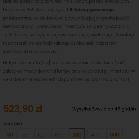
ułatwiają instalację zarówno na słupach, jak i na elewacjach
budynków. Reflektor objęty jest
5-letnią gwarancją
producenta
, co dodatkowo potwierdza jego wysoką jakość,
niezawodność i opłacalność inwestycji. To idealny wybór dla
tych, którzy szukają energooszczędnego, wydajnego i trwałego
rozwiązania do profesjonalnego oświetlania przestrzeni
sportowych i użytkowych.
Natężenie światła [lux] oraz powierzchnia oświetlana [m2]
zależy od mocy dobranej lampy oraz wysokości jej montażu. W
celu dobrania odpowiednich parametrów prosimy o kontakt.
523,90 zł
Wysyłka:
Zwykle do 48 godzin
Moc (W)
30
50
100
150
400
600
200