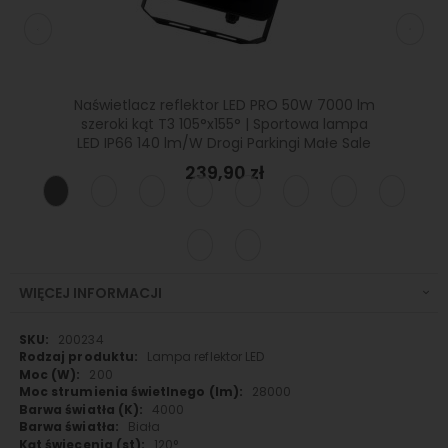
 480W
Naświetlacz reflektor LED PRO 50W 7000 lm
Naświe
 5lat
szeroki kąt T3 105°x155° | Sportowa lampa
lm wąsk
LED IP66 140 lm/W Drogi Parkingi Małe Sale
239,90 zł
WIĘCEJ INFORMACJI
Więcej
200234
informacji
Lampa reflektor LED
200
28000
4000
Biała
120°