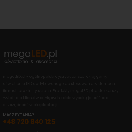
megaLED.pl - ogólnopolski dystrybutor szerokiej gamy
oświetlenia LED dedykowanego do stosowania w domach,
firmach oraz instytucjach. Produkty megaLED.pl to doskonały
wybór dla klientów ceniących sobie wysoką jakość oraz
oszczędność w eksploatacji.
MASZ PYTANIA?
+48 720 840 125