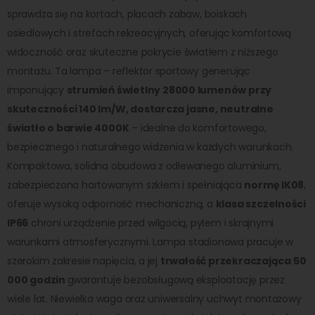
sprawdza się na kortach, placach zabaw, boiskach
osiedlowych i strefach rekreacyjnych, oferując komfortową
widoczność oraz skuteczne pokrycie światłem z niższego
montażu. Ta lampa – reflektor sportowy generując
imponujący
strumień świetlny 28000 lumenów przy
skuteczności 140 lm/W, dostarcza jasne, neutralne
światło o barwie 4000K
– idealne do komfortowego,
bezpiecznego i naturalnego widzenia w każdych warunkach.
Kompaktowa, solidna obudowa z odlewanego aluminium,
zabezpieczona hartowanym szkłem i spełniająca
normę IK08
,
oferuje wysoką odporność mechaniczną, a
klasa szczelności
IP66
chroni urządzenie przed wilgocią, pyłem i skrajnymi
warunkami atmosferycznymi. Lampa stadionowa pracuje w
szerokim zakresie napięcia, a jej
trwałość przekraczająca 50
000 godzin
gwarantuje bezobsługową eksploatację przez
wiele lat. Niewielka waga oraz uniwersalny uchwyt montażowy