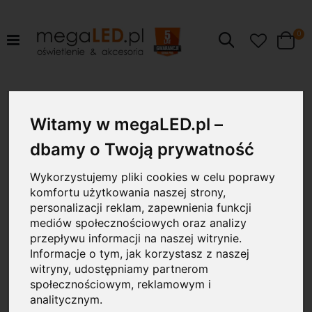
pr
0
Szukaj
Cart
Przejdź
200W
na
Witamy w megaLED.pl –
koniec
galerii
dbamy o Twoją prywatność
Wykorzystujemy pliki cookies w celu poprawy
komfortu użytkowania naszej strony,
personalizacji reklam, zapewnienia funkcji
mediów społecznościowych oraz analizy
przepływu informacji na naszej witrynie.
Informacje o tym, jak korzystasz z naszej
witryny, udostępniamy partnerom
społecznościowym, reklamowym i
analitycznym.