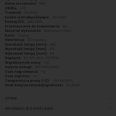
IP66
≥70
50 000h
100 000x
SMD 2835
Nie
Aluminium-szkło
Czarny
60 miesięcy
360
412
54
AC:100-240V, 50/60Hz
0,9
200 kWh/1000h
<1s
<1s
-30° do 50°C
CE, RoHS
OPINIE
INFORMACJE O DOSTAWIE