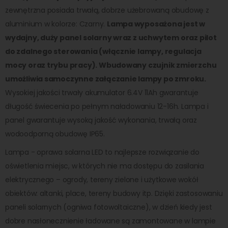
zewnętrzna posiada trwałą, dobrze użebrowaną obudowę z
aluminium w kolorze: Czarny.
Lampa wyposażona jest w
wydajny, duży panel solarny wraz z uchwytem oraz pilot
do zdalnego sterowania (włącznie lampy, regulacja
mocy oraz trybu pracy). Wbudowany czujnik zmierzchu
umożliwia samoczynne załączanie lampy po zmroku.
Wysokiej jakości trwały akumulator 6.4V 11Ah gwarantuje
długość świecenia po pełnym naładowaniu 12-16h. Lampa i
panel gwarantuje wysoką jakość wykonania, trwałą oraz
wodoodporną obudowę IP65.
Lampa - oprawa solarna LED to najlepsze rozwiązanie do
oświetlenia miejsc, w których nie ma dostępu do zasilania
elektrycznego – ogrody, tereny zielone i użytkowe wokół
obiektów: altanki, place, tereny budowy itp. Dzięki zastosowaniu
paneli solarnych (ogniwa fotowoltaiczne), w dzień kiedy jest
dobre nasłonecznienie ładowane są zamontowane w lampie