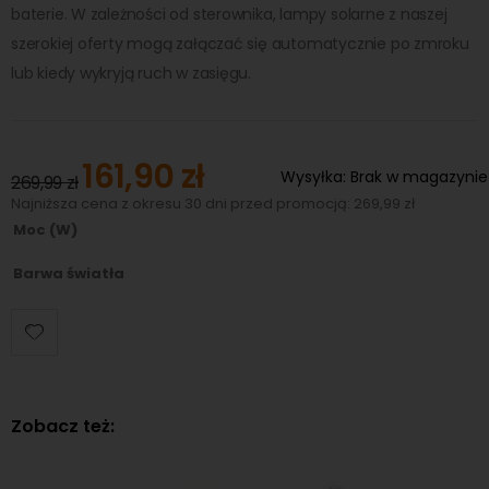
baterie. W zależności od sterownika, lampy solarne z naszej
szerokiej oferty mogą załączać się automatycznie po zmroku
lub kiedy wykryją ruch w zasięgu.
161,90 zł
Special
Wysyłka:
Brak w magazynie
269,99 zł
Price
Najniższa cena z okresu 30 dni przed promocją: 269,99 zł
Moc (W)
Barwa światła
Zobacz też: