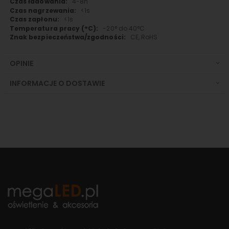
4-8h
<1s
<1s
-20° do 40°C
CE, RoHS
OPINIE
INFORMACJE O DOSTAWIE