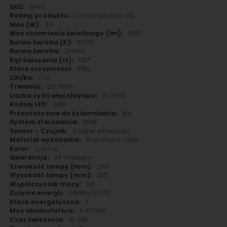
Więcej
5462
informacji
Lampa solarna LED
20
1650
6000
Zimna
120°
IP65
≥70
20 000h
15 000x
SMD
Nie
Brak
Czujnik zmierzchu
Aluminium-szkło
Czarny
24 miesiące
275
235
0,5
20kWh/1000h
F
6.4V 11Ah
10-12H