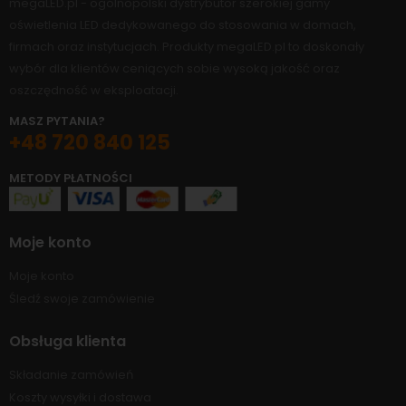
megaLED.pl - ogólnopolski dystrybutor szerokiej gamy
oświetlenia LED dedykowanego do stosowania w domach,
firmach oraz instytucjach. Produkty megaLED.pl to doskonały
wybór dla klientów ceniących sobie wysoką jakość oraz
oszczędność w eksploatacji.
MASZ PYTANIA?
+48 720 840 125
METODY PŁATNOŚCI
Moje konto
Moje konto
Śledź swoje zamówienie
Obsługa klienta
Składanie zamówień
Koszty wysyłki i dostawa