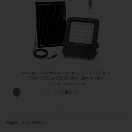
K Biała
Halogen Naświetlacz solarny LED HQ Czarny
Halog
 Uchwyt
100W 1000LM 6500K Biała Zimna Pilot
20W 
Czujnik Zmierzchu
139,95 zł
WIĘCEJ INFORMACJI