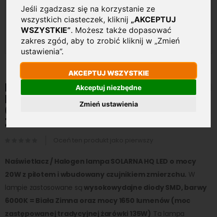
Jeśli zgadzasz się na korzystanie ze
wszystkich ciasteczek, kliknij
„AKCEPTUJ
WSZYSTKIE”
. Możesz także dopasować
zakres zgód, aby to zrobić kliknij w „Zmień
ustawienia”.
AKCEPTUJ WSZYSTKIE
Przejdź
na
Halogen Naświetlacz solarny
Akceptuj niezbędne
początek
LED HQ Czarny 20W 1650LM
galerii
Zmień ustawienia
6000K Biała Zimna Pilot Czujnik
Zmierzchu
Oceń ten produkt jako pierwszy
Naświetlacz / Halogen lampa SOLARNA HQ LED o mocy
20W z pilotem i wbudowany czujnikiem zmierzchu.
W
lampie zastosowane są
wysokowydajne diody SMD, barwy
6000K = Biała Zimna oraz mocy 1650 lumenów
(
moc
zastępowanej tradycyjnej żarówki 135W)
Ta lampa