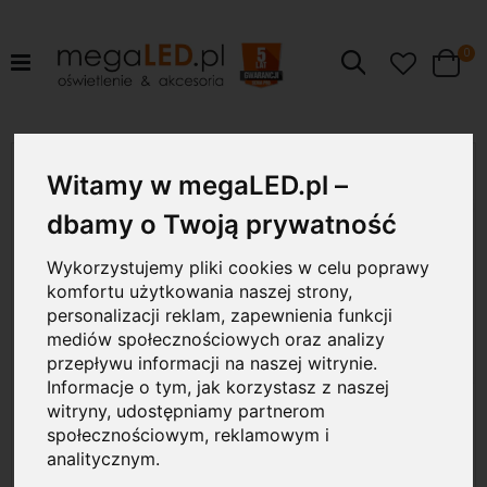
pr
0
Szukaj
Cart
Przejdź
20W
na
Witamy w megaLED.pl –
koniec
galerii
dbamy o Twoją prywatność
Wykorzystujemy pliki cookies w celu poprawy
komfortu użytkowania naszej strony,
personalizacji reklam, zapewnienia funkcji
mediów społecznościowych oraz analizy
przepływu informacji na naszej witrynie.
Informacje o tym, jak korzystasz z naszej
witryny, udostępniamy partnerom
społecznościowym, reklamowym i
analitycznym.