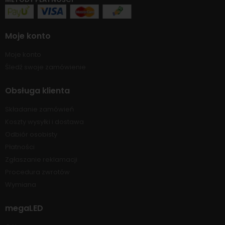
Moje konto
Moje konto
Śledź swoje zamówienie
Obsługa klienta
Składanie zamówień
Koszty wysyłki i dostawa
Odbiór osobisty
Płatności
Zgłaszanie reklamacji
Procedura zwrotów
Wymiana
megaLED