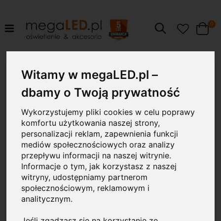
pr
0
Szukaj
Cart
Przejdź
Witamy w megaLED.pl –
2W
na
koniec
dbamy o Twoją prywatność
galerii
Wykorzystujemy pliki cookies w celu poprawy
komfortu użytkowania naszej strony,
personalizacji reklam, zapewnienia funkcji
mediów społecznościowych oraz analizy
przepływu informacji na naszej witrynie.
Informacje o tym, jak korzystasz z naszej
witryny, udostępniamy partnerom
społecznościowym, reklamowym i
analitycznym.
Jeśli zgadzasz się na korzystanie ze