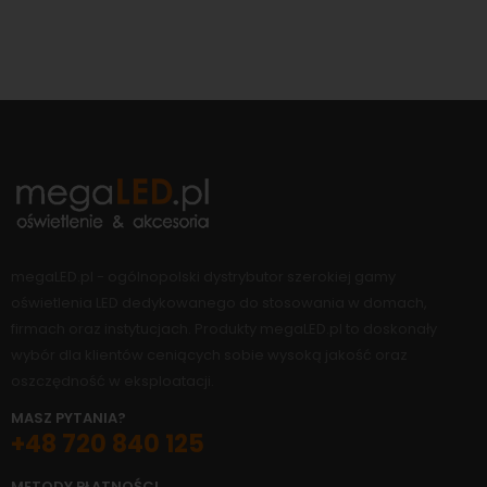
megaLED.pl - ogólnopolski dystrybutor szerokiej gamy
oświetlenia LED dedykowanego do stosowania w domach,
firmach oraz instytucjach. Produkty megaLED.pl to doskonały
wybór dla klientów ceniących sobie wysoką jakość oraz
oszczędność w eksploatacji.
MASZ PYTANIA?
+48 720 840 125
METODY PŁATNOŚCI