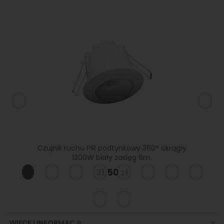
inowa
Czujnik ruchu PIR podtynkowy 360° okrągły
Czujn
1200W biały zasięg 6m.
31,50 zł
WIĘCEJ INFORMACJI