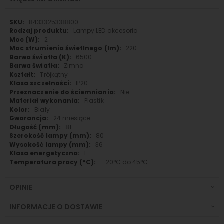
Więcej
8433325338800
informacji
Lampy LED akcesoria
2
220
6500
Zimna
Trójkątny
IP20
Nie
Plastik
Biały
24 miesiące
81
80
36
E
-20°C do 45°C
OPINIE
INFORMACJE O DOSTAWIE