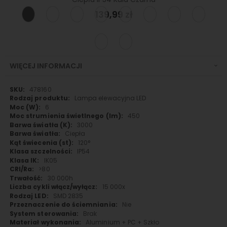
139,99 zł
WIĘCEJ INFORMACJI
Więcej
478160
informacji
Lampa elewacyjna LED
6
450
3000
Ciepła
120°
IP54
IK05
>80
30 000h
15 000x
SMD 2835
Nie
Brak
Aluminium + PC + Szkło