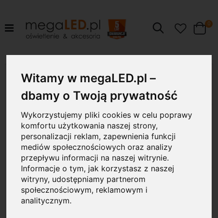
pr
0
Szukaj
Cart
Przejdź
6W
Witamy w megaLED.pl –
na
koniec
dbamy o Twoją prywatność
galerii
Wykorzystujemy pliki cookies w celu poprawy
komfortu użytkowania naszej strony,
personalizacji reklam, zapewnienia funkcji
mediów społecznościowych oraz analizy
przepływu informacji na naszej witrynie.
Informacje o tym, jak korzystasz z naszej
witryny, udostępniamy partnerom
społecznościowym, reklamowym i
analitycznym.