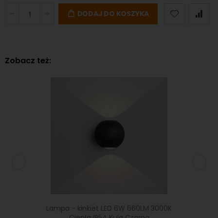
DODAJ DO KOSZYKA
Zobacz też:
ED 6W
Lampa - kinkiet LED 6W 660LM 3000K
Lamp
zarna
Ciepła IP54 Kula Czarna
Bi