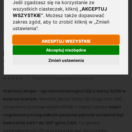
Jeśli zgadzasz się na korzystanie ze
wszystkich ciasteczek, kliknij
„AKCEPTUJ
WSZYSTKIE”
. Możesz także dopasować
zakres zgód, aby to zrobić kliknij w „Zmień
ustawienia”.
AKCEPTUJ WSZYSTKIE
Przejdź
Akceptuj niezbędne
na
Lampa elewacyjna LED 6W
początek
450lm 3000K Kwadratowa
Zmień ustawienia
galerii
góra-dół Szara
Oceń ten produkt jako pierwszy
Stylowa Lampa - oprawa elewacyjna LED o mocy 2x3W w
kolorze szarym.
Wysokiej jakości diody LED mają moc 450
lumenów oraz barwę światła 3000K = Ciepła. Lampa
dzięki
regulowanym zapadkom pozwala płynnie ustawiać kąt
świecenia od 0° do 120° góra / dół.
Ta oprawa
architektoniczna LED przeznaczona jest do montażu