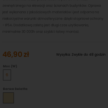
zewnętrznego na elewacji oraz ścianach budynków. Oprawa
jest wykonana z jakościowych materiałów i jest odporna na
niekorzystne warunki atmosferyczne dzięki stopniowi ochrony
- IP54. Dodatkową zaletą jest długi czas użytkowania,
minimalnie 30 000h oraz szybki i łatwy montaż.
46,90 zł
Wysyłka:
Zwykle do 48 godzin
Moc (W)
6
Barwa światła