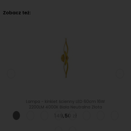
Zobacz też:
m 12W
Lampa - kinkiet ścienny LED 60cm 16W
Lamp
łota
2200LM 4000K Biała Neutralna Złota
840
149,50 zł