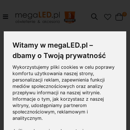
pr
0
Szukaj
Cart
Przejdź
Witamy w megaLED.pl –
22W
na
koniec
dbamy o Twoją prywatność
galerii
Wykorzystujemy pliki cookies w celu poprawy
komfortu użytkowania naszej strony,
personalizacji reklam, zapewnienia funkcji
mediów społecznościowych oraz analizy
przepływu informacji na naszej witrynie.
Informacje o tym, jak korzystasz z naszej
witryny, udostępniamy partnerom
społecznościowym, reklamowym i
analitycznym.