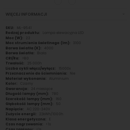
WIĘCEJ INFORMACJI
Więcej
ML-9541
informacji
Lampa elewacyjna LED
22
3100
4000
Biała
>80
25 000h
15000x
Nie
Aluminium
Czarny
24 miesiące
780
160
50
AC:220-240V
22kWh/1000h
E
<1s
<1s