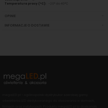
-20° do 40°C
OPINIE
INFORMACJE O DOSTAWIE
megaLED.pl - ogólnopolski dystrybutor szerokiej gamy
oświetlenia LED dedykowanego do stosowania w domach,
firmach oraz instytucjach. Produkty megaLED.pl to doskonały