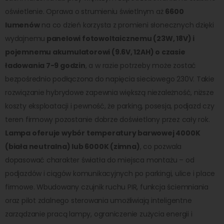
oświetlenie. Oprawa o strumieniu świetlnym aż
6600
lumenów
na co dzień korzysta z promieni słonecznych dzięki
wydajnemu
panelowi fotowoltaicznemu (23W, 18V) i
pojemnemu akumulatorowi (9.6V, 12AH) o czasie
ładowania 7-9 godzin
, a w razie potrzeby może zostać
bezpośrednio podłączona do napięcia sieciowego 230V. Takie
rozwiązanie hybrydowe zapewnia większą niezależność, niższe
koszty eksploatacji i pewność, że parking, posesja, podjazd czy
teren firmowy pozostanie dobrze doświetlony przez cały rok.
Lampa oferuje wybór temperatury barwowej 4000K
(biała neutralna) lub 6000K (zimna)
, co pozwala
dopasować charakter światła do miejsca montażu – od
podjazdów i ciągów komunikacyjnych po parkingi, ulice i place
firmowe. Wbudowany czujnik ruchu PIR, funkcja ściemniania
oraz pilot zdalnego sterowania umożliwiają inteligentne
zarządzanie pracą lampy, ograniczenie zużycia energii i