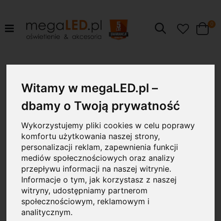
pr
0
Szukaj
Cart
Przejdź
40W
na
Witamy w megaLED.pl –
koniec
galerii
dbamy o Twoją prywatność
Wykorzystujemy pliki cookies w celu poprawy
komfortu użytkowania naszej strony,
personalizacji reklam, zapewnienia funkcji
mediów społecznościowych oraz analizy
przepływu informacji na naszej witrynie.
Informacje o tym, jak korzystasz z naszej
witryny, udostępniamy partnerom
społecznościowym, reklamowym i
analitycznym.