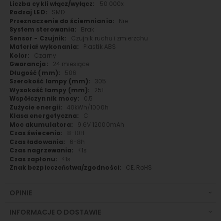
50 000x
SMD
Nie
Brak
Czujnik ruchu i zmierzchu
Plastik ABS
Czarny
24 miesiące
506
305
251
0,5
40kWh/1000h
C
9.6V 12000mAh
8-10H
6-8h
<1s
<1s
CE, RoHS
OPINIE
INFORMACJE O DOSTAWIE