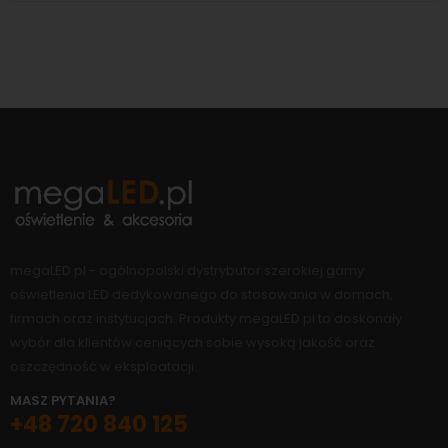
megaLED.pl - ogólnopolski dystrybutor szerokiej gamy
oświetlenia LED dedykowanego do stosowania w domach,
firmach oraz instytucjach. Produkty megaLED.pl to doskonały
wybór dla klientów ceniących sobie wysoką jakość oraz
oszczędność w eksploatacji.
MASZ PYTANIA?
+48 720 840 125