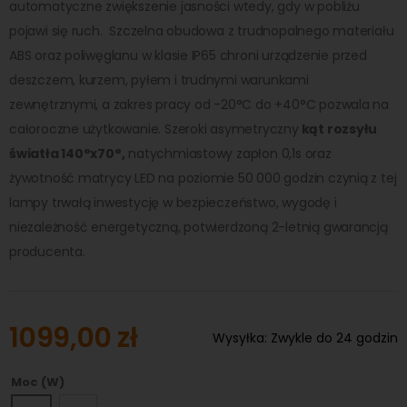
automatyczne zwiększenie jasności wtedy, gdy w pobliżu
pojawi się ruch. Szczelna obudowa z trudnopalnego materiału
ABS oraz poliwęglanu w klasie IP65 chroni urządzenie przed
deszczem, kurzem, pyłem i trudnymi warunkami
zewnętrznymi, a zakres pracy od -20°C do +40°C pozwala na
całoroczne użytkowanie. Szeroki asymetryczny
kąt rozsyłu
światła 140°x70°,
natychmiastowy zapłon 0,1s oraz
żywotność matrycy LED na poziomie 50 000 godzin czynią z tej
lampy trwałą inwestycję w bezpieczeństwo, wygodę i
niezależność energetyczną, potwierdzoną 2-letnią gwarancją
producenta.
1099,00 zł
Wysyłka:
Zwykle do 24 godzin
Moc (W)