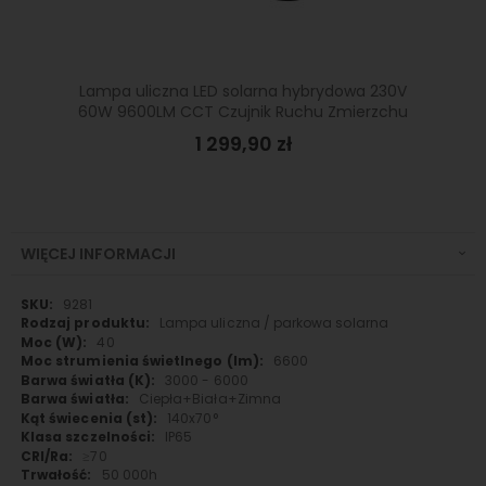
Lampa uliczna LED solarna hybrydowa 230V
60W 9600LM CCT Czujnik Ruchu Zmierzchu
1 299,90 zł
WIĘCEJ INFORMACJI
Więcej
9281
informacji
Lampa uliczna / parkowa solarna
40
6600
3000 - 6000
Ciepła+Biała+Zimna
140x70°
IP65
≥70
50 000h