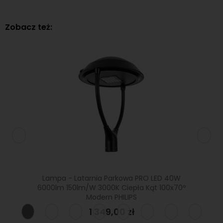
Zobacz też:
ED 60W
Lampa - Latarnia Parkowa PRO LED 40W
Lampa
lna Kąt
6000lm 150lm/W 3000K Ciepła Kąt 100x70º
6000lm
Modern PHILIPS
1 349,00 zł