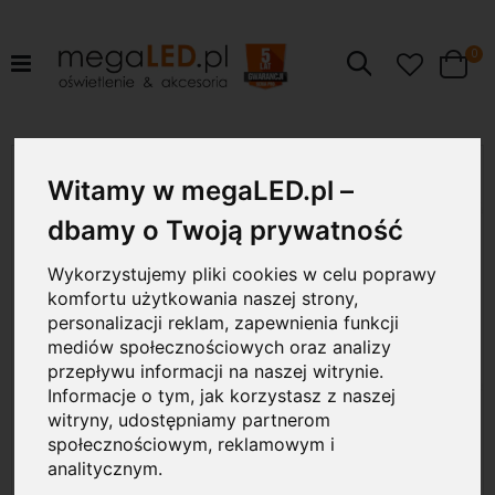
pr
0
Szukaj
Cart
Przejdź
120W
na
Witamy w megaLED.pl –
koniec
galerii
dbamy o Twoją prywatność
Wykorzystujemy pliki cookies w celu poprawy
komfortu użytkowania naszej strony,
personalizacji reklam, zapewnienia funkcji
mediów społecznościowych oraz analizy
przepływu informacji na naszej witrynie.
Informacje o tym, jak korzystasz z naszej
witryny, udostępniamy partnerom
społecznościowym, reklamowym i
analitycznym.