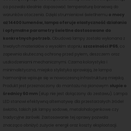
co pozwala idealnie dopasować temperaturę barwową do
warunków otoczenia. Dzięki strumieniowi świetlnemu
o mocy
aż 14400 lumenów, lampa oferuje elastyczność działania
i optymalne parametry świetlne dostosowane do
konkretnych potrzeb.
Obudowa lampy została wykonana z
trwałych materiałów o wysokim stopniu
szczelności IP65
, co
zapewnia skuteczną ochronę przed pyłem, deszczem oraz
uszkodzeniami mechanicznymi. Czarna kolorystyka i
minimalistyczna, miejska stylistyka sprawiają, że lampa
harmonijnie wpisuje się w nowoczesną infrastrukturę miejską.
Produkt jest przeznaczony do montażu na pionowym
słupie o
średnicy 60 mm
(słup nie jest dołączony do zestawu). Lampa
LED stanowi efektywną alternatywę dla przestarzałych źródeł
światła, takich jak lampy sodowe, metalohalogenkowe czy
tradycyjne żarówki. Zastosowanie tej oprawy pozwala
znacząco obniżyć zużycie energii oraz koszty eksploatacji.