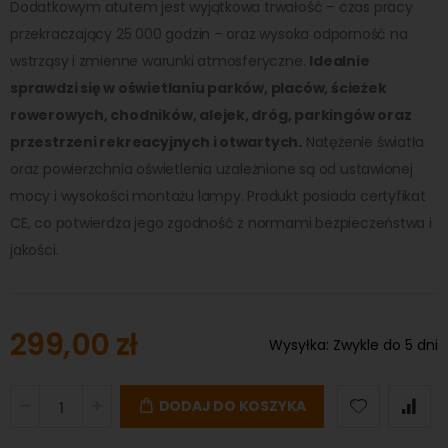
Dodatkowym atutem jest wyjątkowa trwałość – czas pracy
przekraczający 25 000 godzin – oraz wysoka odporność na
wstrząsy i zmienne warunki atmosferyczne.
Idealnie
sprawdzi się w oświetlaniu parków, placów, ścieżek
rowerowych, chodników, alejek, dróg, parkingów oraz
przestrzeni rekreacyjnych i otwartych.
Natężenie światła
oraz powierzchnia oświetlenia uzależnione są od ustawionej
mocy i wysokości montażu lampy. Produkt posiada certyfikat
CE, co potwierdza jego zgodność z normami bezpieczeństwa i
jakości.
299,00 zł
Wysyłka:
Zwykle do 5 dni
DODAJ DO KOSZYKA