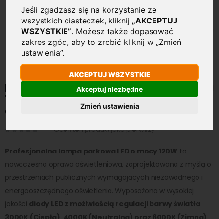
Jeśli zgadzasz się na korzystanie ze
wszystkich ciasteczek, kliknij
„AKCEPTUJ
WSZYSTKIE”
. Możesz także dopasować
zakres zgód, aby to zrobić kliknij w „Zmień
ustawienia”.
AKCEPTUJ WSZYSTKIE
Przejdź
na
Lampa - Latarnia Parkowa LED
Akceptuj niezbędne
początek
120W 14400lm 3000K-6000K
galerii
Zmień ustawienia
CCT
Oceń ten produkt jako pierwszy
Profesjonalna lampa parkowa LED o mocy 120W
to
nowoczesna oprawa oświetleniowa, zaprojektowana z myślą o
przestrzeniach publicznych wymagających niezawodnego i
energooszczędnego oświetlenia. Wyposażona w wysokiej
jakości
diody LED z możlwiością regulacji barwy światła
3000K (Ciepła), 4000K (Neutralna) oraz 6000K (Zimna),