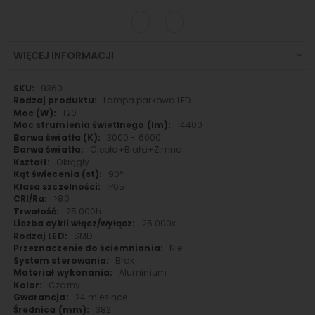
WIĘCEJ INFORMACJI
Więcej
9360
informacji
Lampa parkowa LED
120
14400
3000 - 6000
Ciepła+Biała+Zimna
Okrągły
90°
IP65
>80
25 000h
25 000x
SMD
Nie
Brak
Aluminium
Czarny
24 miesiące
382