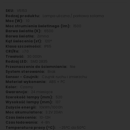
Więcej
V5153
informacji
Lampa uliczna / parkowa solarna
10
1500
6500
Zimna
120°
IP65
≥70
30 000h
SMD 2835
Nie
Brak
Czujnik ruchu i zmierzchu
ABS + PC
Czarny
24 miesiące
520
137
10kWh/1000h
3.2V 20Ah
10-12H
4-8h
-25°C do 50°C