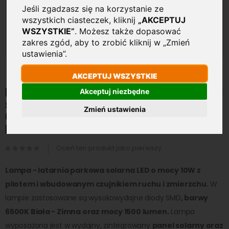
Jeśli zgadzasz się na korzystanie ze
wszystkich ciasteczek, kliknij
„AKCEPTUJ
WSZYSTKIE”
. Możesz także dopasować
zakres zgód, aby to zrobić kliknij w „Zmień
ustawienia”.
AKCEPTUJ WSZYSTKIE
Przejdź
na
Lampa - Latarnia Parkowa
Akceptuj niezbędne
początek
solarna HQ LED 10W 1500LM
galerii
Zmień ustawienia
6500K Zimna Pilot Czujnik
Ruchu Zmierzchu
Oceń ten produkt jako pierwszy
Lampa - latarnia parkowa solarna LED o mocy 10W z
pilotem i wbudowanym czujnikiem ruchu i zmierzchu.
W
lampie zastosowane są wysokowydajne diody SMD
, barwy
6500K Biała - Zimna oraz mocy 1500 lumen.
Lampa
wyposażona jest w wydajny, zintegrowany
panel solarny oraz