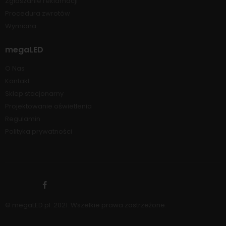
Zgłaszanie reklamacji
Procedura zwrotów
Wymiana
megaLED
O Nas
Kontakt
Sklep stacjonarny
Projektowanie oświetlenia
Regulamin
Polityka prywatności
© megaLED.pl. 2021. Wszelkie prawa zastrzeżone.