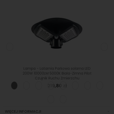
LED 20W
Lampa - Latarnia Parkowa solarna LED
Lampa
90×130°
200W 10000LM 5000K Biała-Zimna Pilot
słupem
Czujnik Ruchu Zmierzchu
219,80 zł
WIĘCEJ INFORMACJI