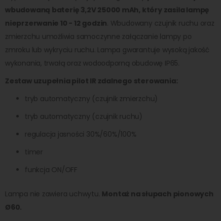
wbudowaną baterię 3,2V 25000 mAh, który zasila lampę
nieprzerwanie 10 - 12 godzin
. Wbudowany czujnik ruchu oraz
zmierzchu umożliwia samoczynne załączanie lampy po
zmroku lub wykryciu ruchu. Lampa gwarantuje wysoką jakość
wykonania, trwałą oraz wodoodporną obudowę IP65.
Zestaw uzupełnia pilot IR zdalnego sterowania:
tryb automatyczny (czujnik zmierzchu)
tryb automatyczny (czujnik ruchu)
regulacja jasności 30%/60%/100%
timer
funkcja ON/OFF
Lampa nie zawiera uchwytu.
Montaż na słupach pionowych
Ø60.