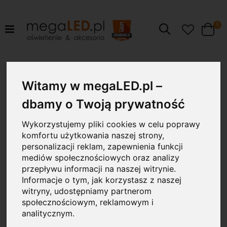
pr
0
Szukaj
Cart
Przejdź
10W
na
Witamy w megaLED.pl –
koniec
galerii
dbamy o Twoją prywatność
Wykorzystujemy pliki cookies w celu poprawy
komfortu użytkowania naszej strony,
personalizacji reklam, zapewnienia funkcji
mediów społecznościowych oraz analizy
przepływu informacji na naszej witrynie.
Informacje o tym, jak korzystasz z naszej
witryny, udostępniamy partnerom
społecznościowym, reklamowym i
analitycznym.