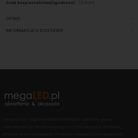
CE, RoHS
OPINIE
INFORMACJE O DOSTAWIE
megaLED.pl - ogólnopolski dystrybutor szerokiej gamy
oświetlenia LED dedykowanego do stosowania w domach,
firmach oraz instytucjach. Produkty megaLED.pl to doskonały