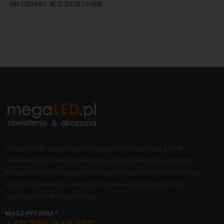
INFORMACJE O DOSTAWIE
megaLED.pl - ogólnopolski dystrybutor szerokiej gamy
oświetlenia LED dedykowanego do stosowania w domach,
firmach oraz instytucjach. Produkty megaLED.pl to doskonały
wybór dla klientów ceniących sobie wysoką jakość oraz
oszczędność w eksploatacji.
MASZ PYTANIA?