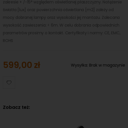
zakresie + /-15° względem oświetlanej płaszczyzny. Natężenie
światła [lux] oraz powierzchnia oświetlana [m2] zależy od
mocy dobranej lampy oraz wysokości jej montażu. Zalecana
wysokość zawieszenia: < 6m. W celu dobrania odpowiednich
parametrów prosimy o kontakt. Certyfikaty i normy: CE, EMC,
ROHS
599,00 zł
Wysyłka:
Brak w magazynie
Zobacz też: