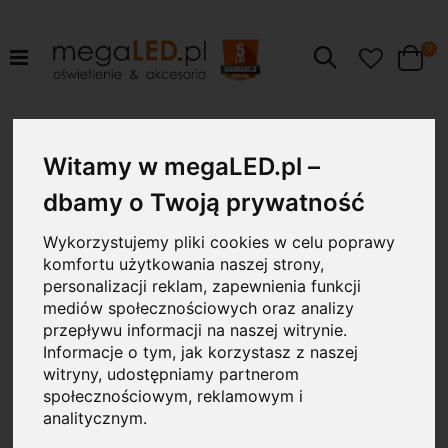
pr
0
Szukaj
Cart
Przejdź
100W
na
Witamy w megaLED.pl –
koniec
galerii
dbamy o Twoją prywatność
Wykorzystujemy pliki cookies w celu poprawy
komfortu użytkowania naszej strony,
personalizacji reklam, zapewnienia funkcji
mediów społecznościowych oraz analizy
przepływu informacji na naszej witrynie.
Informacje o tym, jak korzystasz z naszej
witryny, udostępniamy partnerom
społecznościowym, reklamowym i
analitycznym.