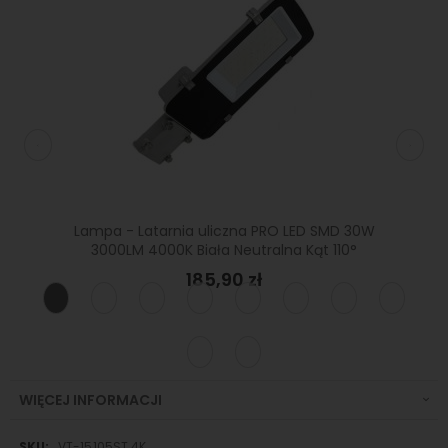
PRO LED
Lampa - Latarnia uliczna PRO LED SMD 30W
Lamp
tralna
3000LM 4000K Biała Neutralna Kąt 110°
100W 
185,90 zł
WIĘCEJ INFORMACJI
Więcej
VT-15105ST 4K