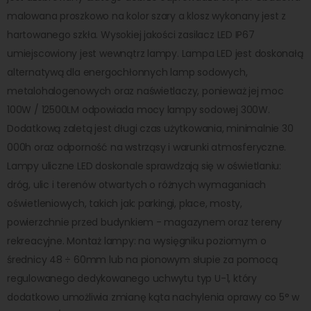
malowana proszkowo na kolor szary a klosz wykonany jest z
hartowanego szkła. Wysokiej jakości zasilacz LED IP67
umiejscowiony jest wewnątrz lampy. Lampa LED jest doskonałą
alternatywą dla energochłonnych lamp sodowych,
metalohalogenowych oraz naświetlaczy, ponieważ jej moc
100W / 12500LM odpowiada mocy lampy sodowej 300W.
Dodatkową zaletą jest długi czas użytkowania, minimalnie 30
000h oraz odporność na wstrząsy i warunki atmosferyczne.
Lampy uliczne LED doskonale sprawdzają się w oświetlaniu:
dróg, ulic i terenów otwartych o różnych wymaganiach
oświetleniowych, takich jak: parkingi, place, mosty,
powierzchnie przed budynkiem - magazynem oraz tereny
rekreacyjne. Montaż lampy: na wysięgniku poziomym o
średnicy 48 ÷ 60mm lub na pionowym słupie za pomocą
regulowanego dedykowanego uchwytu typ U-1, który
dodatkowo umożliwia zmianę kąta nachylenia oprawy co 5° w