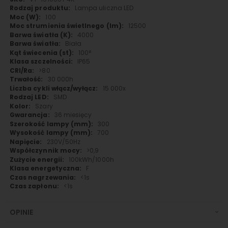
informacji
Lampa uliczna LED
100
12500
4000
Biała
100°
IP65
>80
30 000h
15 000x
SMD
Szary
36 miesięcy
300
700
230V/50Hz
>0,9
100kWh/1000h
F
<1s
<1s
OPINIE