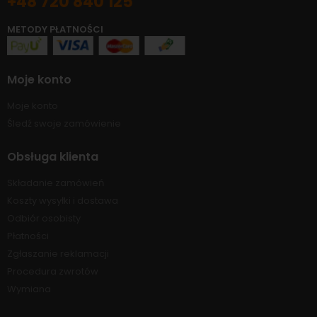
+48 720 840 125
METODY PŁATNOŚCI
Moje konto
Moje konto
Śledź swoje zamówienie
Obsługa klienta
Składanie zamówień
Koszty wysyłki i dostawa
Odbiór osobisty
Płatności
Zgłaszanie reklamacji
Procedura zwrotów
Wymiana