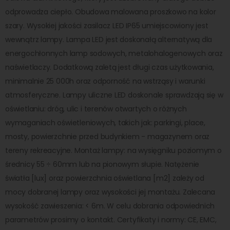
odprowadza ciepło. Obudowa malowana proszkowo na kolor
szary. Wysokiej jakości zasilacz LED IP65 umiejscowiony jest
wewnątrz lampy. Lampa LED jest doskonałą alternatywą dla
energochłonnych lamp sodowych, metalohalogenowych oraz
naświetlaczy. Dodatkową zaletą jest długi czas użytkowania,
minimalnie 25 000h oraz odporność na wstrząsy i warunki
atmosferyczne. Lampy uliczne LED doskonale sprawdzają się w
oświetlaniu: dróg, ulic i terenów otwartych o różnych
wymaganiach oświetleniowych, takich jak: parkingi, place,
mosty, powierzchnie przed budynkiem - magazynem oraz
tereny rekreacyjne. Montaż lampy: na wysięgniku poziomym o
średnicy 55 ÷ 60mm lub na pionowym słupie. Natężenie
światła [lux] oraz powierzchnia oświetlana [m2] zależy od
mocy dobranej lampy oraz wysokości jej montażu. Zalecana
wysokość zawieszenia: < 6m. W celu dobrania odpowiednich
parametrów prosimy o kontakt. Certyfikaty i normy: CE, EMC,