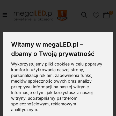
pr
0
Szukaj
Cart
Przejdź
50W
na
Witamy w megaLED.pl –
koniec
galerii
dbamy o Twoją prywatność
Wykorzystujemy pliki cookies w celu poprawy
komfortu użytkowania naszej strony,
personalizacji reklam, zapewnienia funkcji
mediów społecznościowych oraz analizy
przepływu informacji na naszej witrynie.
Informacje o tym, jak korzystasz z naszej
witryny, udostępniamy partnerom
społecznościowym, reklamowym i
analitycznym.