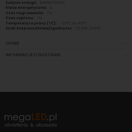
50kWh/1000h
D
<1s
<1s
-20°C do 45°C
CE, EMC, ROHS
OPINIE
INFORMACJE O DOSTAWIE