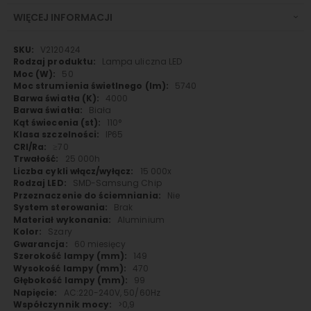
WIĘCEJ INFORMACJI
Więcej
V2120424
informacji
Lampa uliczna LED
50
5740
4000
Biała
110°
IP65
≥70
25 000h
15 000x
SMD-Samsung Chip
Nie
Brak
Aluminium
Szary
60 miesięcy
149
470
99
AC:220-240V, 50/60Hz
>0,9