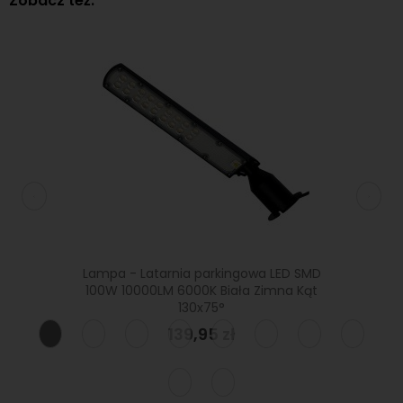
Zobacz też:
UMILEDS
Lampa - Latarnia parkingowa LED SMD
Lampa 
Zimna
100W 10000LM 6000K Biała Zimna Kąt
5000LM
130x75°
139,95 zł