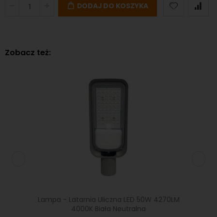
DODAJ DO KOSZYKA
Zobacz też:
D 50W
Lampa - Latarnia Uliczna LED 50W 4270LM
Lampa 
130x75°
4000K Biała Neutralna
SMD 4