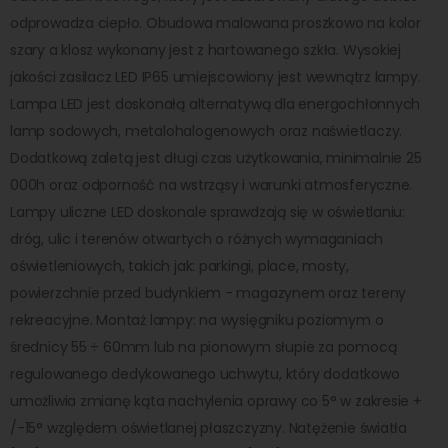
odprowadza ciepło. Obudowa malowana proszkowo na kolor
szary a klosz wykonany jest z hartowanego szkła. Wysokiej
jakości zasilacz LED IP65 umiejscowiony jest wewnątrz lampy.
Lampa LED jest doskonałą alternatywą dla energochłonnych
lamp sodowych, metalohalogenowych oraz naświetlaczy.
Dodatkową zaletą jest długi czas użytkowania, minimalnie 25
000h oraz odporność na wstrząsy i warunki atmosferyczne.
Lampy uliczne LED doskonale sprawdzają się w oświetlaniu:
dróg, ulic i terenów otwartych o różnych wymaganiach
oświetleniowych, takich jak: parkingi, place, mosty,
powierzchnie przed budynkiem - magazynem oraz tereny
rekreacyjne. Montaż lampy: na wysięgniku poziomym o
średnicy 55 ÷ 60mm lub na pionowym słupie za pomocą
regulowanego dedykowanego uchwytu, który dodatkowo
umożliwia zmianę kąta nachylenia oprawy co 5° w zakresie +
/-15° względem oświetlanej płaszczyzny. Natężenie światła