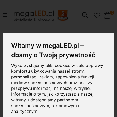
pr
0
Szukaj
Cart
Przejdź
70W
na
Witamy w megaLED.pl –
koniec
galerii
dbamy o Twoją prywatność
Wykorzystujemy pliki cookies w celu poprawy
komfortu użytkowania naszej strony,
personalizacji reklam, zapewnienia funkcji
mediów społecznościowych oraz analizy
przepływu informacji na naszej witrynie.
Informacje o tym, jak korzystasz z naszej
witryny, udostępniamy partnerom
społecznościowym, reklamowym i
analitycznym.