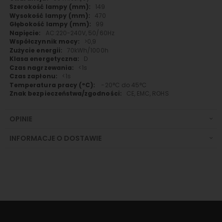
149
470
99
AC:220-240V, 50/60Hz
>0,9
70kWh/1000h
D
<1s
<1s
-20°C do 45°C
CE, EMC, ROHS
OPINIE
INFORMACJE O DOSTAWIE