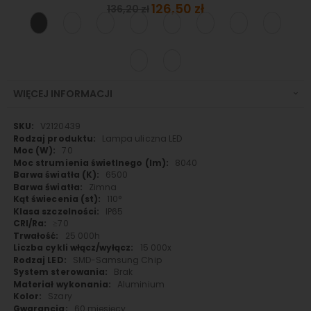
Special
126,50 zł
136,20 zł
Price
WIĘCEJ INFORMACJI
Więcej
V2120439
informacji
Lampa uliczna LED
70
8040
6500
Zimna
110°
IP65
≥70
25 000h
15 000x
SMD-Samsung Chip
Brak
Aluminium
Szary
60 miesięcy