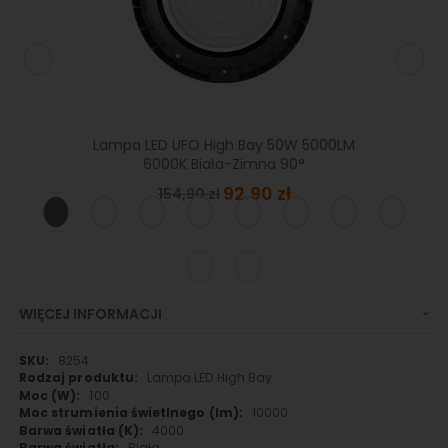
ileds
Lampa LED UFO High Bay 50W 5000LM
Lampa 
 1–10V
6000K Biała-Zimna 90°
100W
Special
92,90 zł
154,90 zł
Price
WIĘCEJ INFORMACJI
Więcej
8254
informacji
Lampa LED High Bay
100
10000
4000
Biała