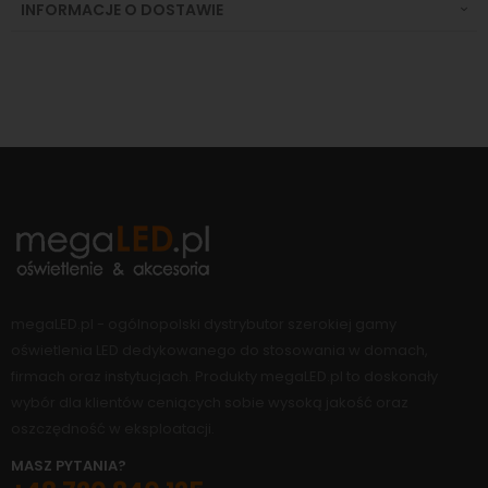
INFORMACJE O DOSTAWIE
megaLED.pl - ogólnopolski dystrybutor szerokiej gamy
oświetlenia LED dedykowanego do stosowania w domach,
firmach oraz instytucjach. Produkty megaLED.pl to doskonały
wybór dla klientów ceniących sobie wysoką jakość oraz
oszczędność w eksploatacji.
MASZ PYTANIA?