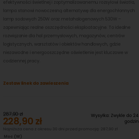
efektywności świetlnej i zoptymalizowanemu rozsyłowi światła,
lampa stanowi nowoczesną alternatywę dla energochłonnych
lamp sodowych 250W oraz metahalogenowych 530W –
zapewniając realne oszczędności eksploatacyjne. To idealne
rozwiązanie dla hal przemysłowych, magazynów, centrów
logistycznych, warsztatów i obiektów handlowych, gdzie
niezawodne i energooszczędne oświetlenie jest kluczowe w
codziennej pracy.
Zestaw linek do zawieszenia
287,90 zł
Wysyłka:
Zwykle do 24
228,90 zł
Special
godzin
Price
Najniższa cena z okresu 30 dni przed promocją: 287,90 zł
Moc (W)