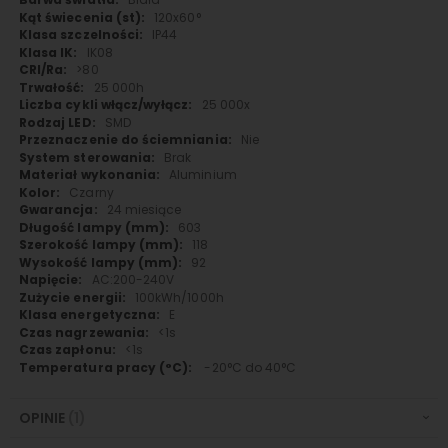
120x60°
IP44
IK08
>80
25 000h
25 000x
SMD
Nie
Brak
Aluminium
Czarny
24 miesiące
603
118
92
AC:200-240V
100kWh/1000h
E
<1s
<1s
-20°C do 40°C
OPINIE
1