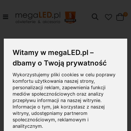
pr
0
Szukaj
Cart
Przejdź
100W
na
koniec
Witamy w megaLED.pl –
galerii
dbamy o Twoją prywatność
Wykorzystujemy pliki cookies w celu poprawy
komfortu użytkowania naszej strony,
personalizacji reklam, zapewnienia funkcji
mediów społecznościowych oraz analizy
przepływu informacji na naszej witrynie.
Informacje o tym, jak korzystasz z naszej
witryny, udostępniamy partnerom
społecznościowym, reklamowym i
analitycznym.