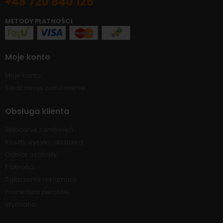
+48 720 840 125
METODY PŁATNOŚCI
Moje konto
Moje konto
Śledź swoje zamówienie
Obsługa klienta
Składanie zamówień
Koszty wysyłki i dostawa
Odbiór osobisty
Płatności
Zgłaszanie reklamacji
Procedura zwrotów
Wymiana