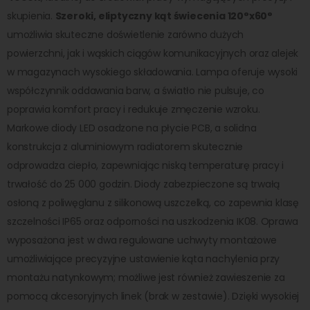
skupienia.
Szeroki, eliptyczny kąt świecenia 120°x60°
umożliwia skuteczne doświetlenie zarówno dużych
powierzchni, jak i wąskich ciągów komunikacyjnych oraz alejek
w magazynach wysokiego składowania. Lampa oferuje wysoki
współczynnik oddawania barw, a światło nie pulsuje, co
poprawia komfort pracy i redukuje zmęczenie wzroku.
Markowe diody LED osadzone na płycie PCB, a solidna
konstrukcja z aluminiowym radiatorem skutecznie
odprowadza ciepło, zapewniając niską temperaturę pracy i
trwałość do 25 000 godzin. Diody zabezpieczone są trwałą
osłoną z poliwęglanu z silikonową uszczelką, co zapewnia klasę
szczelności IP65 oraz odporności na uszkodzenia IK08. Oprawa
wyposażona jest w dwa regulowane uchwyty montażowe
umożliwiające precyzyjne ustawienie kąta nachylenia przy
montażu natynkowym; możliwe jest również zawieszenie za
pomocą akcesoryjnych linek (brak w zestawie). Dzięki wysokiej