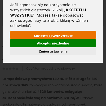
Jeśli zgadzasz się na korzystanie ze
wszystkich ciasteczek, kliknij
„AKCEPTUJ
WSZYSTKIE”
. Możesz także dopasować
zakres zgód, aby to zrobić kliknij w „Zmień
ustawienia”.
Przejdź
AKCEPTUJ WSZYSTKIE
na
Lampa liniowa LED HQ 36W
Akceptuj niezbędne
początek
120cm 4320lm 6000K Biała
galerii
Zmień ustawienia
Zimna IP65 hermetyczna
łączona
Oceń ten produkt jako pierwszy
Lampa liniowa przemysłowa LED HQ IP65 o długości 120
cm i mocy 36W
to wydajne i nowoczesne źródło światła, które
generuje strumień aż
4320 lumenów, osiągając
skuteczność świetlną na poziomie 120 lm/W
. Stanowi
znakomitą alternatywę dla tradycyjnych świetlówek,