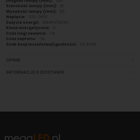
1241
61
55
220-240V
36kWh/1000h
D
<1s
<1s
CE, ROHS
OPINIE
INFORMACJE O DOSTAWIE