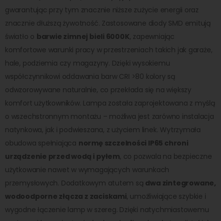
gwarantując przy tym znacznie niższe zużycie energii oraz
znacznie dłuższą żywotność. Zastosowane diody SMD emitują
światło o
barwie zimnej bieli 6000K
, zapewniając
komfortowe warunki pracy w przestrzeniach takich jak garaże,
hale, podziemia czy magazyny. Dzięki wysokiemu
współczynnikowi oddawania barw CRI >80 kolory są
odwzorowywane naturalnie, co przekłada się na większy
komfort użytkowników. Lampa została zaprojektowana z myślą
o wszechstronnym montażu – możliwa jest zarówno instalacja
natynkowa, jak i podwieszana, z użyciem linek. Wytrzymała
obudowa spełniająca
normę szczelności IP65 chroni
urządzenie przed wodą i pyłem
, co pozwala na bezpieczne
użytkowanie nawet w wymagających warunkach
przemysłowych. Dodatkowym atutem są
dwa zintegrowane,
wodoodporne złącza z zaciskami
, umożliwiające szybkie i
wygodne łączenie lamp w szereg. Dzięki natychmiastowemu