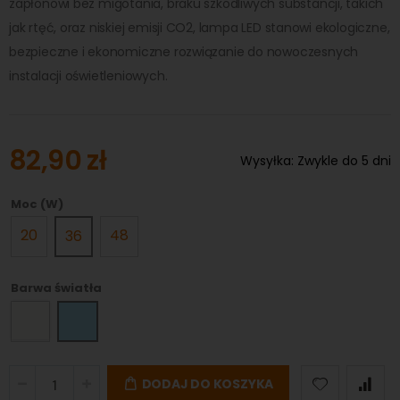
zapłonowi bez migotania, braku szkodliwych substancji, takich
jak rtęć, oraz niskiej emisji CO2, lampa LED stanowi ekologiczne,
bezpieczne i ekonomiczne rozwiązanie do nowoczesnych
instalacji oświetleniowych.
82,90 zł
Wysyłka:
Zwykle do 5 dni
Moc (W)
20
48
36
Barwa światła
DODAJ DO KOSZYKA