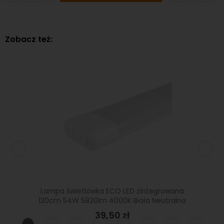
Zobacz też:
rowana
Lampa świetlówka ECO LED zintegrowana
Lampa
utralna
120cm 54W 5820lm 4000K Biała Neutralna
120c
39,50 zł