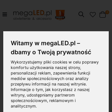
pr
0
Szukaj
Cart
Przejdź
36W
na
Witamy w megaLED.pl –
koniec
galerii
dbamy o Twoją prywatność
Wykorzystujemy pliki cookies w celu poprawy
komfortu użytkowania naszej strony,
personalizacji reklam, zapewnienia funkcji
mediów społecznościowych oraz analizy
przepływu informacji na naszej witrynie.
Informacje o tym, jak korzystasz z naszej
witryny, udostępniamy partnerom
społecznościowym, reklamowym i
analitycznym.