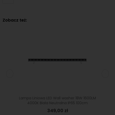
Zobacz też:
 1620LM
Lampa Liniowa LED Wall washer 18W 1600LM
Lampa 
m
4000K Biała Neutralna IP65 100cm
40
349,00 zł