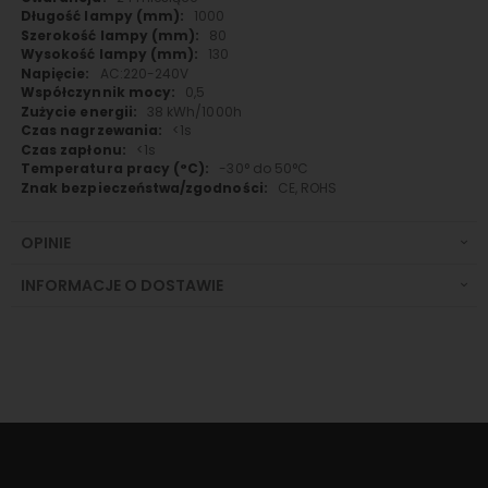
1000
80
130
AC:220-240V
0,5
38 kWh/1000h
<1s
<1s
-30° do 50°C
CE, ROHS
OPINIE
INFORMACJE O DOSTAWIE