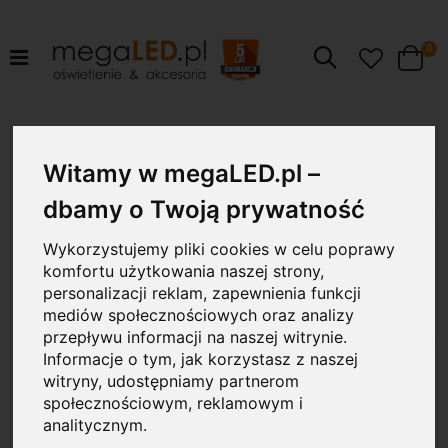
pr
0
Szukaj
Cart
Przejdź
38W
na
Witamy w megaLED.pl –
koniec
galerii
dbamy o Twoją prywatność
Wykorzystujemy pliki cookies w celu poprawy
komfortu użytkowania naszej strony,
personalizacji reklam, zapewnienia funkcji
mediów społecznościowych oraz analizy
przepływu informacji na naszej witrynie.
Informacje o tym, jak korzystasz z naszej
witryny, udostępniamy partnerom
społecznościowym, reklamowym i
analitycznym.