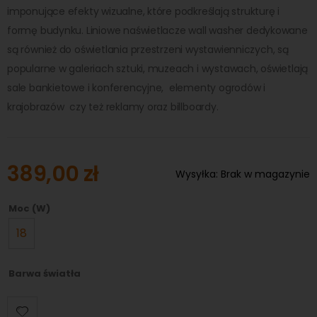
imponujące efekty wizualne, które podkreślają strukturę i
formę budynku. Liniowe naświetlacze wall washer dedykowane
są również do oświetlania przestrzeni wystawienniczych, są
popularne w galeriach sztuki, muzeach i wystawach, oświetlają
sale bankietowe i konferencyjne, elementy ogrodów i
krajobrazów czy też reklamy oraz billboardy.
389,00 zł
Wysyłka:
Brak w magazynie
Moc (W)
18
Barwa światła