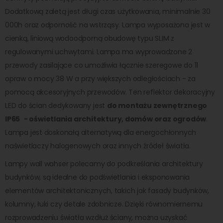
Dodatkową zaletą jest długi czas użytkowania, minimalnie 30
000h oraz odporność na wstrząsy. Lampa wyposażona jest w
cienką, liniową wodoodporną obudowę typu SLIM z
regulowanymi uchwytami. Lampa ma wyprowadzone 2
przewody zasilające co umożliwia łącznie szeregowe do 11
opraw o mocy 38 W a przy większych odległościach - za
pomocą akcesoryjnych przewodów. Ten reflektor dekoracyjny
LED do ścian dedykowany jest
do montażu zewnętrznego
IP65
- oświetlania architektury, domów oraz ogrodów
.
Lampa jest doskonałą alternatywą dla energochłonnych
naświetlaczy halogenowych oraz innych źródeł światła.
Lampy wall wahser polecamy do podkreślania architektury
budynków, są idealne do podświetlania i eksponowania
elementów architektonicznych, takich jak fasady budynków,
kolumny, łuki czy detale zdobnicze. Dzięki równomiernemu
rozprowadzeniu światła wzdłuż ściany, można uzyskać