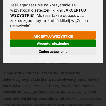
Jeśli zgadzasz się na korzystanie ze
wszystkich ciasteczek, kliknij
„AKCEPTUJ
WSZYSTKIE”
. Możesz także dopasować
zakres zgód, aby to zrobić kliknij w „Zmień
ustawienia”.
Przejdź
AKCEPTUJ WSZYSTKIE
na
Lampa Liniowa LED Wall
Akceptuj niezbędne
początek
washer 38W 3500LM 6000K
galerii
Zmień ustawienia
Biała Zimna IP65 100cm
Oceń ten produkt jako pierwszy
Lampa naświetlacz LED typu Wall Washer do
dekoracyjnego oświetlania ścian elewacji budynków o
mocy 38W
. Ten naświetlacz liniowy ma wydajne diody LED
BRIDGELUX
,
barwy 6000K = Zimna Biel oraz mocy 3500
lumenów
.
Wąski kąt padania światła 30°
oraz regulowane
uchwyty pozwalają precyzyjnie oświetlić ścianę budynku.