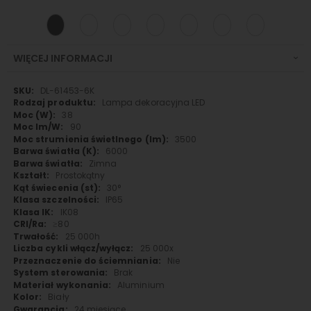
WIĘCEJ INFORMACJI
Więcej
DL-61453-6K
informacji
Lampa dekoracyjna LED
38
90
3500
6000
Zimna
Prostokątny
30°
IP65
IK08
≥80
25 000h
25 000x
Nie
Brak
Aluminium
Biały
24 miesiące