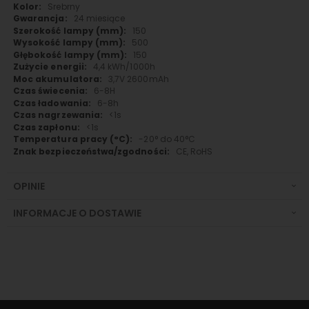
Srebrny
24 miesiące
150
500
150
4,4 kWh/1000h
3,7V 2600mAh
6-8H
6-8h
<1s
<1s
-20° do 40°C
CE, RoHS
OPINIE
INFORMACJE O DOSTAWIE