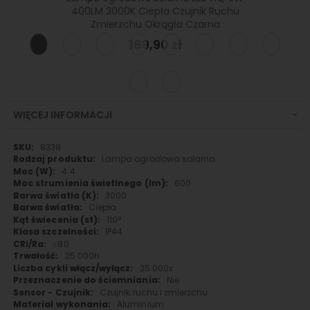
lektor
400LM 3000K Ciepła Czujnik Ruchu
Zmierzchu Okrągła Czarna
189,90 zł
WIĘCEJ INFORMACJI
Więcej
9338
informacji
Lampa ogrodowa solarna
4.4
600
3000
Ciepła
110°
IP44
≥80
25 000h
25 000x
Nie
Czujnik ruchu i zmierzchu
Aluminium