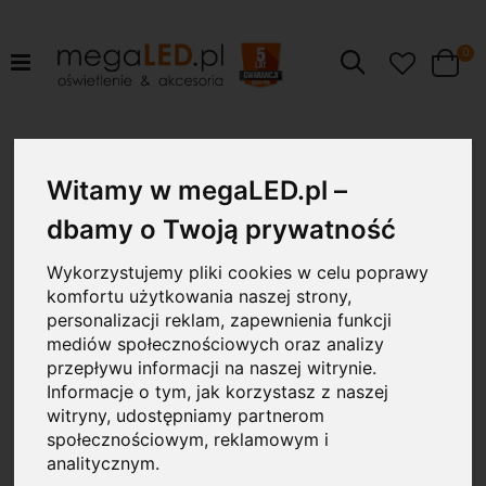
pr
0
Szukaj
Cart
Przejdź
4.4W
na
Witamy w megaLED.pl –
koniec
galerii
dbamy o Twoją prywatność
Wykorzystujemy pliki cookies w celu poprawy
komfortu użytkowania naszej strony,
personalizacji reklam, zapewnienia funkcji
mediów społecznościowych oraz analizy
przepływu informacji na naszej witrynie.
Informacje o tym, jak korzystasz z naszej
witryny, udostępniamy partnerom
społecznościowym, reklamowym i
analitycznym.