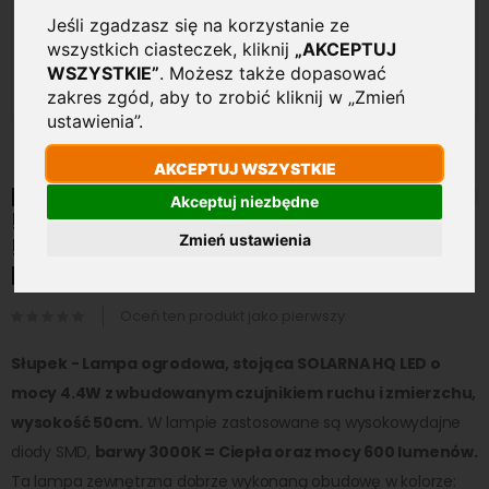
Jeśli zgadzasz się na korzystanie ze
wszystkich ciasteczek, kliknij
„AKCEPTUJ
WSZYSTKIE”
. Możesz także dopasować
zakres zgód, aby to zrobić kliknij w „Zmień
ustawienia”.
Przejdź
AKCEPTUJ WSZYSTKIE
na
Lampa ogrodowa solarna
Akceptuj niezbędne
początek
50cm HQ LED 4.4W 600lm
galerii
Zmień ustawienia
50cm 3000K Ciepła Czujnik
Ruchu i Zmierzchu Srebrna
Oceń ten produkt jako pierwszy
Słupek - Lampa ogrodowa, stojąca SOLARNA HQ LED o
mocy 4.4W z wbudowanym czujnikiem ruchu i zmierzchu,
wysokość 50cm.
W lampie zastosowane są wysokowydajne
diody SMD,
barwy 3000K = Ciepła oraz mocy 600 lumenów.
Ta lampa zewnętrzna dobrze wykonaną obudowę w kolorze: