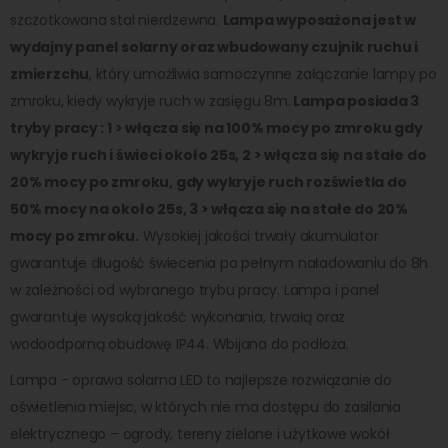
szczotkowana stal nierdzewna.
Lampa wyposażona jest w
wydajny panel solarny oraz wbudowany czujnik ruchu i
zmierzchu
, który umożliwia samoczynne załączanie lampy po
zmroku, kiedy wykryje ruch w zasięgu 8m.
Lampa posiada 3
tryby pracy : 1 > włącza się na 100% mocy po zmroku gdy
wykryje ruch i świeci około 25s, 2 > włącza się na stałe do
20% mocy po zmroku, gdy wykryje ruch rozświetla do
50% mocy na około 25s, 3 > włącza się na stałe do 20%
mocy po zmroku.
Wysokiej jakości trwały akumulator
gwarantuje długość świecenia po pełnym naładowaniu do 8h
w zależności od wybranego trybu pracy. Lampa i panel
gwarantuje wysoką jakość wykonania, trwałą oraz
wodoodporną obudowę IP44. Wbijana do podłoża.
Lampa - oprawa solarna LED to najlepsze rozwiązanie do
oświetlenia miejsc, w których nie ma dostępu do zasilania
elektrycznego – ogrody, tereny zielone i użytkowe wokół