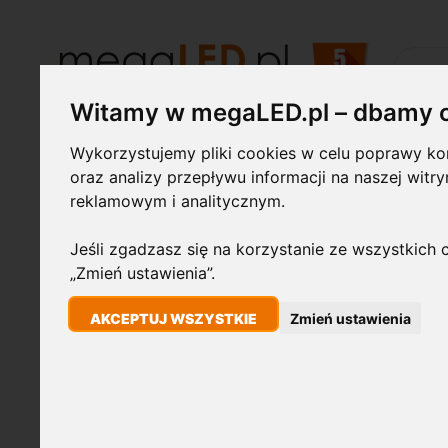
Szukaj
Witamy w megaLED.pl – dbamy 
Wykorzystujemy pliki cookies w celu poprawy kom
Żarówki LED
Świetlówki i
Lampy
oprawy
przemysłowe
oraz analizy przepływu informacji na naszej witr
reklamowym i analitycznym.
Jeśli zgadzasz się na korzystanie ze wszystkich c
STRONA GŁÓWNA
LAMPKA BIURKOWA LED E27 SREBRNA
„Zmień ustawienia”.
Przejdź
AKCEPTUJ WSZYSTKIE
Zmień ustawienia
na
koniec
galerii