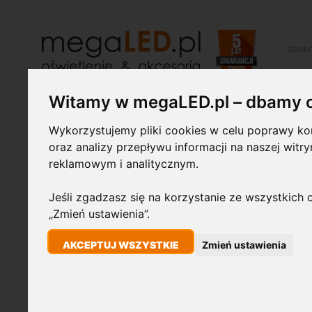
Szukaj
Witamy w megaLED.pl – dbamy 
Żarówki LED
Świetlówki i
Lampy
oprawy
przemysłowe
Wykorzystujemy pliki cookies w celu poprawy kom
oraz analizy przepływu informacji na naszej witr
reklamowym i analitycznym.
STRONA GŁÓWNA
LAMPKA BIURKOWA LED 8W 300LM=28W ŁADOWARK
Jeśli zgadzasz się na korzystanie ze wszystkich c
„Zmień ustawienia”.
Przejdź
8W
na
koniec
AKCEPTUJ WSZYSTKIE
Zmień ustawienia
galerii