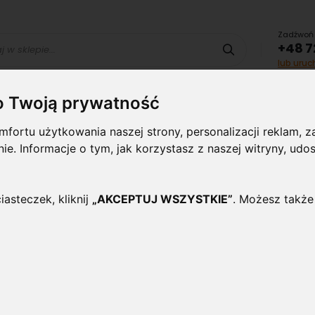
Zadźwoń 
+48 7
Szukaj
lub uru
o Twoją prywatność
Lampy i
Panele i
Lampy-
Naświetlac
oprawy
plafony
Oprawy
halogeny
fortu użytkowania naszej strony, personalizacji reklam,
wewnętrzne
Zewnętrzne
ynie. Informacje o tym, jak korzystasz z naszej witryny, 
A USB KOLOR CZARNY
iasteczek, kliknij
„AKCEPTUJ WSZYSTKIE”
. Możesz także
Lampka biurkowa LED 8W
Kolor Czarny
Oceń ten produkt jako pierwszy
Wysokiej klasy, stylkowa lampka biurkow