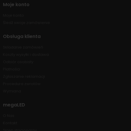
Moje konto
Moje konto
Śledź swoje zamówienie
Obsługa klienta
Składanie zamówień
Koszty wysyłki i dostawa
Odbiór osobisty
Płatności
Zgłaszanie reklamacji
Procedura zwrotów
Wymiana
megaLED
O Nas
Kontakt
Sklep stacjonarny