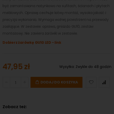
być zamontowana natynkowo na sufitach, ścianach i płytach
meblowych. Oprawę cechuje łatwy montaż, wysoka jakość i
precyzja wykonania. Wymaga wolnej przestrzeni na przewody
zasilające. W zestawie: oprawa, gniazdo GU10, zestaw
montażowy. Nie zawiera żarówki w zestawie.
Dobierz żarówkę GU10 LED - link
47,95 zł
Wysyłka:
Zwykle do 48 godzin
DODAJ DO KOSZYKA
Zobacz też: