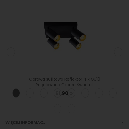
83x
GU10
Oprawa sufitowa Reflektor 4 x GU10
Regulowana Czarna Kwadrat
91,90 zł
WIĘCEJ INFORMACJI