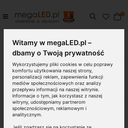
pr
0
Szukaj
Cart
Przejdź
Witamy w megaLED.pl –
na
koniec
dbamy o Twoją prywatność
galerii
Wykorzystujemy pliki cookies w celu poprawy
komfortu użytkowania naszej strony,
personalizacji reklam, zapewnienia funkcji
mediów społecznościowych oraz analizy
przepływu informacji na naszej witrynie.
Informacje o tym, jak korzystasz z naszej
witryny, udostępniamy partnerom
społecznościowym, reklamowym i
analitycznym.
Jeśli zgadzasz się na korzystanie ze