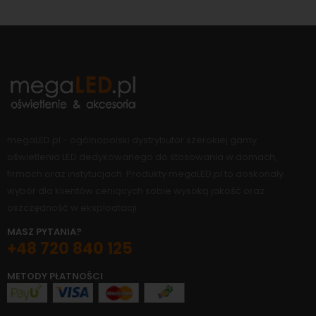
megaLED.pl - ogólnopolski dystrybutor szerokiej gamy
oświetlenia LED dedykowanego do stosowania w domach,
firmach oraz instytucjach. Produkty megaLED.pl to doskonały
wybór dla klientów ceniących sobie wysoką jakość oraz
oszczędność w eksploatacji.
MASZ PYTANIA?
+48 720 840 125
METODY PŁATNOŚCI