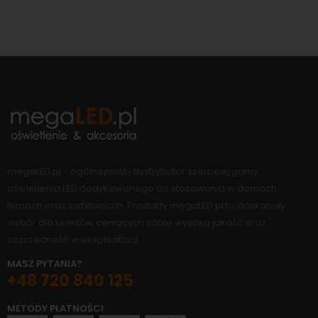
megaLED.pl - ogólnopolski dystrybutor szerokiej gamy
oświetlenia LED dedykowanego do stosowania w domach,
firmach oraz instytucjach. Produkty megaLED.pl to doskonały
wybór dla klientów ceniących sobie wysoką jakość oraz
oszczędność w eksploatacji.
MASZ PYTANIA?
+48 720 840 125
METODY PŁATNOŚCI