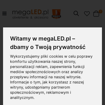
pr
0
Szukaj
Cart
Przejdź
60W
na
Witamy w megaLED.pl –
koniec
galerii
dbamy o Twoją prywatność
Wykorzystujemy pliki cookies w celu poprawy
komfortu użytkowania naszej strony,
personalizacji reklam, zapewnienia funkcji
mediów społecznościowych oraz analizy
przepływu informacji na naszej witrynie.
Informacje o tym, jak korzystasz z naszej
witryny, udostępniamy partnerom
społecznościowym, reklamowym i
analitycznym.