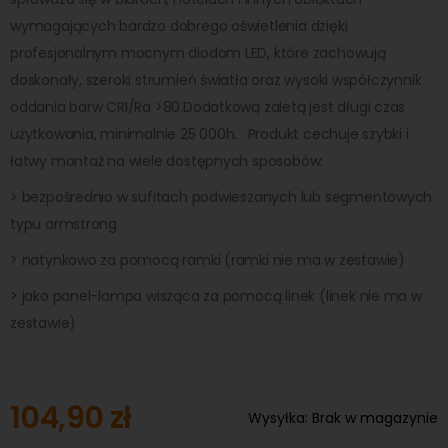
wymagających bardzo dobrego oświetlenia dzięki
profesjonalnym mocnym diodom LED, które zachowują
doskonały, szeroki strumień światła oraz wysoki współczynnik
oddania barw CRI/Ra >80.Dodatkową zaletą jest długi czas
użytkowania, minimalnie 25 000h. . Produkt cechuje szybki i
łatwy montaż na wiele dostępnych sposobów:
> bezpośrednio w sufitach podwieszanych lub segmentowych
typu armstrong
> natynkowo za pomocą ramki (ramki nie ma w zestawie)
> jako panel-lampa wisząca za pomocą linek (linek nie ma w
zestawie)
104,90 zł
Wysyłka:
Brak w magazynie