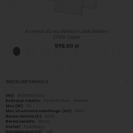
x60cm
6 x Panel LED HQ 60x60cm 36W 3600lm
Pane
na
2700K Ciepła
599,00 zł
WIĘCEJ INFORMACJI
Więcej
8433325212902
informacji
Panel LED duży - kaseton
60
6800
6500
Zimna
Prostokątny
120°