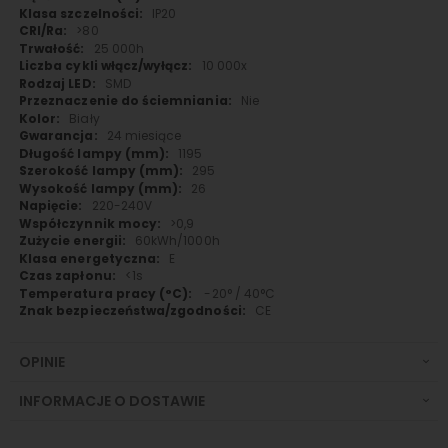
IP20
>80
25 000h
10 000x
SMD
Nie
Biały
24 miesiące
1195
295
26
220-240V
>0,9
60kWh/1000h
E
<1s
-20° / 40°C
CE
OPINIE
INFORMACJE O DOSTAWIE