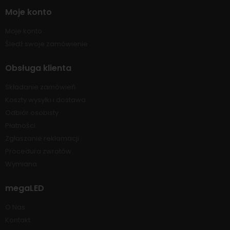
Moje konto
Moje konto
Śledź swoje zamówienie
Obsługa klienta
Składanie zamówień
Koszty wysyłki i dostawa
Odbiór osobisty
Płatności
Zgłaszanie reklamacji
Procedura zwrotów
Wymiana
megaLED
O Nas
Kontakt