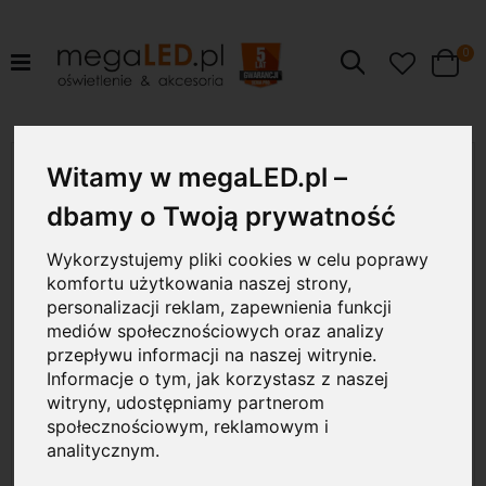
pr
0
Szukaj
Cart
Przejdź
18W
na
Witamy w megaLED.pl –
koniec
galerii
dbamy o Twoją prywatność
Wykorzystujemy pliki cookies w celu poprawy
komfortu użytkowania naszej strony,
personalizacji reklam, zapewnienia funkcji
mediów społecznościowych oraz analizy
przepływu informacji na naszej witrynie.
Informacje o tym, jak korzystasz z naszej
witryny, udostępniamy partnerom
społecznościowym, reklamowym i
analitycznym.