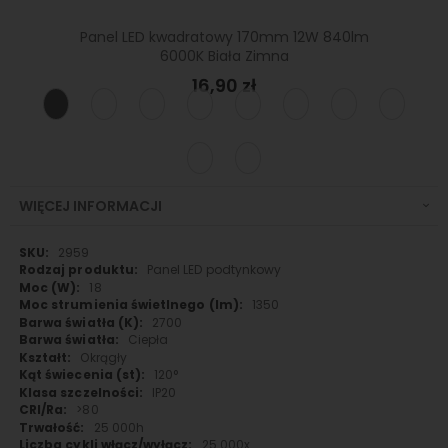
Panel
 375lm
Panel LED kwadratowy 170mm 12W 840lm
6000K Biała Zimna
16,90 zł
WIĘCEJ INFORMACJI
Więcej
2959
informacji
Panel LED podtynkowy
18
1350
2700
Ciepła
Okrągły
120°
IP20
>80
25 000h
25 000x