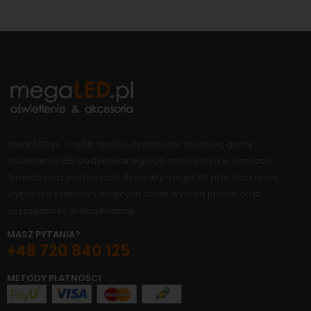
megaLED.pl - ogólnopolski dystrybutor szerokiej gamy
oświetlenia LED dedykowanego do stosowania w domach,
firmach oraz instytucjach. Produkty megaLED.pl to doskonały
wybór dla klientów ceniących sobie wysoką jakość oraz
oszczędność w eksploatacji.
MASZ PYTANIA?
+48 720 840 125
METODY PŁATNOŚCI