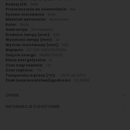
SMD
Nie
Brak
Aluminium
Biały
24 miesiące
225
24
200
AC:220-240V,50/60Hz
18kWh/1000h
G
<1s
<1s
-20°C do 40°C
CE, ROHS
OPINIE
INFORMACJE O DOSTAWIE