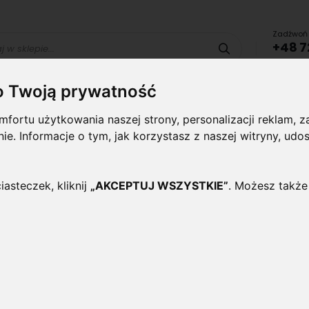
Zadźwoń 
+48 7
Szukaj
lub uru
o Twoją prywatność
Lampy i
Panele i
Lampy-
Naświetlac
fortu użytkowania naszej strony, personalizacji reklam,
oprawy
plafony
Oprawy
halogeny
wewnętrzne
Zewnętrzne
ynie. Informacje o tym, jak korzystasz z naszej witryny, 
BIAŁA ZIMNA
iasteczek, kliknij
„AKCEPTUJ WSZYSTKIE”
. Możesz także
Panel LED HQ okrągły 30
Zimna
Oceń ten produkt jako pierwszy
Stylowy okrągły - podtynkowy Panel LED S