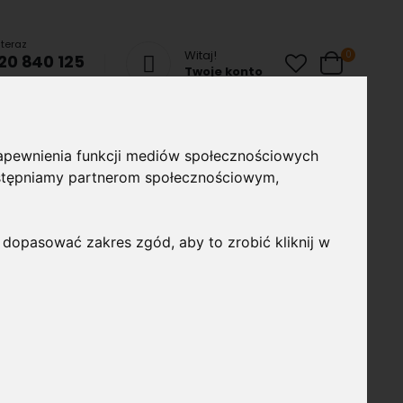
teraz
Witaj!
produkty
0
20 840 125
Cart
Twoje konto
chom Czat
ze
Lampy uliczne
Taśmy i profile
Akcesoria
 zapewnienia funkcji mediów społecznościowych
montażowe
udostępniamy partnerom społecznościowym,
 dopasować zakres zgód, aby to zrobić kliknij w
0mm 24W 1680lm 6000K Biała
LIM HQ o mocy 24W i średnicy 300mm / 30cm w białej