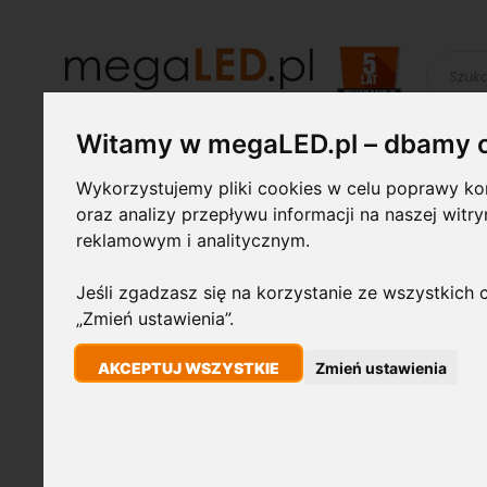
Szukaj
Witamy w megaLED.pl – dbamy 
Żarówki LED
Świetlówki i
Lampy
Wykorzystujemy pliki cookies w celu poprawy kom
oprawy
przemysłowe
oraz analizy przepływu informacji na naszej witr
reklamowym i analitycznym.
STRONA GŁÓWNA
PANEL LED HQ OKRĄGŁY 300MM 24W 1680LM 6000K 
Jeśli zgadzasz się na korzystanie ze wszystkich c
„Zmień ustawienia”.
Przejdź
24W
na
AKCEPTUJ WSZYSTKIE
Zmień ustawienia
koniec
galerii