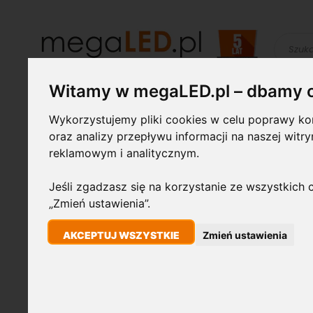
Szukaj
Witamy w megaLED.pl – dbamy 
Żarówki LED
Świetlówki i
Lampy
Wykorzystujemy pliki cookies w celu poprawy kom
oprawy
przemysłowe
oraz analizy przepływu informacji na naszej witr
reklamowym i analitycznym.
STRONA GŁÓWNA
PANEL LED KWADRATOWY 115MM 9W 480LM 4000K B
Jeśli zgadzasz się na korzystanie ze wszystkich c
„Zmień ustawienia”.
Przejdź
9W
na
AKCEPTUJ WSZYSTKIE
Zmień ustawienia
koniec
galerii