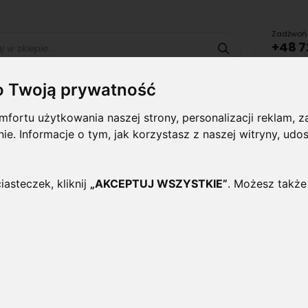
Zadźwoń 
+48 7
Szukaj
lub uru
o Twoją prywatność
Lampy i
Panele i
Lampy-
Naświetlac
fortu użytkowania naszej strony, personalizacji reklam,
oprawy
plafony
Oprawy
halogeny
wewnętrzne
Zewnętrzne
ynie. Informacje o tym, jak korzystasz z naszej witryny, 
IAŁA
iasteczek, kliknij
„AKCEPTUJ WSZYSTKIE”
. Możesz także
Panel LED kwadratowy 11
Oceń ten produkt jako pierwszy
Profesjonalny stylowy panel LED kwadratowy
montażu w sufitach podwieszanych lub w śc