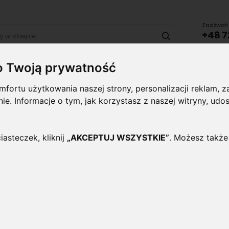
Zadźwoń 
+48 7
Szukaj
lub uru
o Twoją prywatność
Lampy i
Panele i
Lampy-
Naświetlac
fortu użytkowania naszej strony, personalizacji reklam,
oprawy
plafony
Oprawy
halogeny
wewnętrzne
Zewnętrzne
ynie. Informacje o tym, jak korzystasz z naszej witryny, 
IAŁA NEUTRALNA
iasteczek, kliknij
„AKCEPTUJ WSZYSTKIE”
. Możesz także
Panel LED kwadratowy 12
Neutralna
Oceń ten produkt jako pierwszy
Stylowy kwadratowy - podtynkowy Panel 