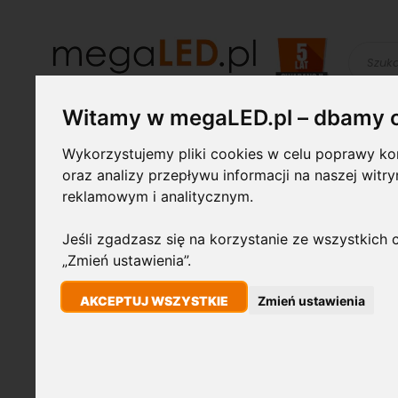
Szukaj
Witamy w megaLED.pl – dbamy 
Żarówki LED
Świetlówki i
Lampy
Wykorzystujemy pliki cookies w celu poprawy kom
oprawy
przemysłowe
oraz analizy przepływu informacji na naszej witr
reklamowym i analitycznym.
STRONA GŁÓWNA
PANEL LED KWADRATOWY 120MM 6W 360LM 4500K B
Jeśli zgadzasz się na korzystanie ze wszystkich c
„Zmień ustawienia”.
Przejdź
6W
na
AKCEPTUJ WSZYSTKIE
Zmień ustawienia
koniec
galerii