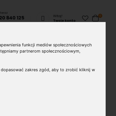
teraz
Witaj!
produkty
0
20 840 125
Cart
Twoje konto
chom Czat
ze
Lampy uliczne
Taśmy i profile
Akcesoria
 zapewnienia funkcji mediów społecznościowych
montażowe
udostępniamy partnerom społecznościowym,
 dopasować zakres zgód, aby to zrobić kliknij w
0mm 6W 360lm 4500K Biała
LED Back-Lit o mocy 6W i wymiarach 120x120mm/