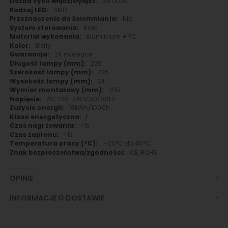
25 000x
SMD
Nie
Brak
Aluminium + PC
Biały
24 miesiące
225
225
24
205
AC:220-240V,50/60Hz
18kWh/1000h
F
<1s
<1s
-20°C do 40°C
CE, ROHS
OPINIE
INFORMACJE O DOSTAWIE