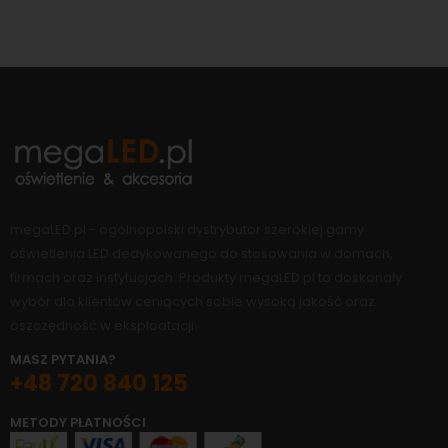
megaLED.pl - ogólnopolski dystrybutor szerokiej gamy
oświetlenia LED dedykowanego do stosowania w domach,
firmach oraz instytucjach. Produkty megaLED.pl to doskonały
wybór dla klientów ceniących sobie wysoką jakość oraz
oszczędność w eksploatacji.
MASZ PYTANIA?
+48 720 840 125
METODY PŁATNOŚCI