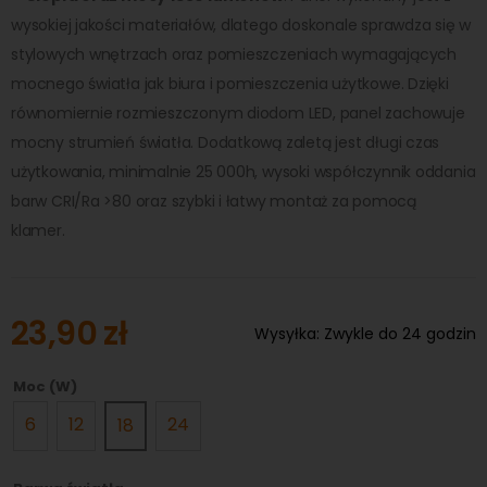
wysokiej jakości materiałów, dlatego doskonale sprawdza się w
stylowych wnętrzach oraz pomieszczeniach wymagających
mocnego światła jak biura i pomieszczenia użytkowe. Dzięki
równomiernie rozmieszczonym diodom LED, panel zachowuje
mocny strumień światła. Dodatkową zaletą jest długi czas
użytkowania, minimalnie 25 000h, wysoki współczynnik oddania
barw CRI/Ra >80 oraz szybki i łatwy montaż za pomocą
klamer.
23,90 zł
Wysyłka:
Zwykle do 24 godzin
Moc (W)
6
12
24
18