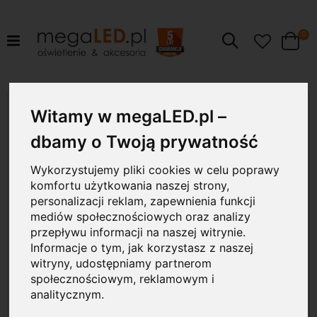
pr
0
Szukaj
Cart
Przejdź
18W
na
Witamy w megaLED.pl –
koniec
galerii
dbamy o Twoją prywatność
Wykorzystujemy pliki cookies w celu poprawy
komfortu użytkowania naszej strony,
personalizacji reklam, zapewnienia funkcji
mediów społecznościowych oraz analizy
przepływu informacji na naszej witrynie.
Informacje o tym, jak korzystasz z naszej
witryny, udostępniamy partnerom
społecznościowym, reklamowym i
analitycznym.