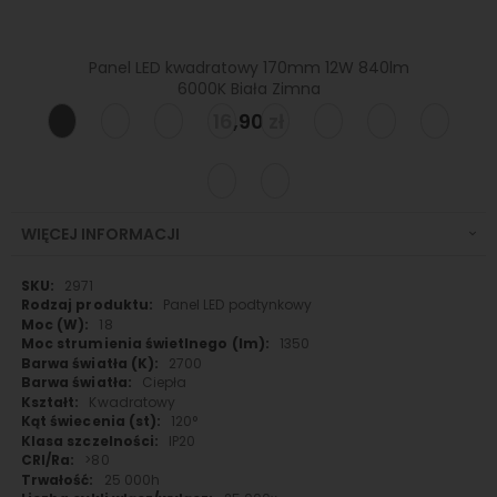
 375lm
Panel LED kwadratowy 170mm 12W 840lm
Panel
6000K Biała Zimna
16,90 zł
WIĘCEJ INFORMACJI
Więcej
2971
informacji
Panel LED podtynkowy
18
1350
2700
Ciepła
Kwadratowy
120°
IP20
>80
25 000h