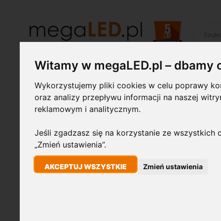
Szukaj
Witamy w megaLED.pl – dbamy 
Żarówki LED
Świetlówki i
Lampy
Wykorzystujemy pliki cookies w celu poprawy kom
oprawy
przemysłowe
oraz analizy przepływu informacji na naszej witr
reklamowym i analitycznym.
STRONA GŁÓWNA
PASEK TAŚMA LED 5M PREMIUM 14,4W/M 3000K CIEPŁ
Jeśli zgadzasz się na korzystanie ze wszystkich c
„Zmień ustawienia”.
Przejdź
72W
na
AKCEPTUJ WSZYSTKIE
Zmień ustawienia
koniec
galerii