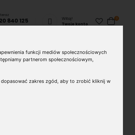
teraz
Witaj!
produkty
0
20 840 125
Cart
Twoje konto
chom Czat
ze
Lampy uliczne
Taśmy i profile
Akcesoria
 zapewnienia funkcji mediów społecznościowych
montażowe
udostępniamy partnerom społecznościowym,
 dopasować zakres zgód, aby to zrobić kliknij w
ium 14,4W/m 3000K Ciepła
m (72W/5m) dużą wydajnością 4000 Lumenów/5m.
W