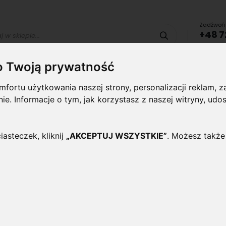
Zadźwoń 
+48 7
Szukaj
lub uru
o Twoją prywatność
Lampy i
Panele i
Lampy-
Naświetlac
fortu użytkowania naszej strony, personalizacji reklam,
oprawy
plafony
Oprawy
halogeny
wewnętrzne
Zewnętrzne
ynie. Informacje o tym, jak korzystasz z naszej witryny, 
A 12V ROLKA
iasteczek, kliknij
„AKCEPTUJ WSZYSTKIE”
. Możesz także
Pasek taśma LED 5M Prem
12V rolka
Oceń ten produkt jako pierwszy
Taśma pasek LED PREMIUM o mocy 14.4W/