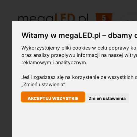
Szukaj
Witamy w megaLED.pl – dbamy 
Wykorzystujemy pliki cookies w celu poprawy kom
Żarówki LED
Świetlówki i
Lampy
oprawy
przemysłowe
oraz analizy przepływu informacji na naszej witr
reklamowym i analitycznym.
STRONA GŁÓWNA
PILOT 4 STREFOWY DO TAŚM LED RGB / RGBW, RF 2.
Jeśli zgadzasz się na korzystanie ze wszystkich c
„Zmień ustawienia”.
Przejdź
AKCEPTUJ WSZYSTKIE
Zmień ustawienia
na
koniec
galerii