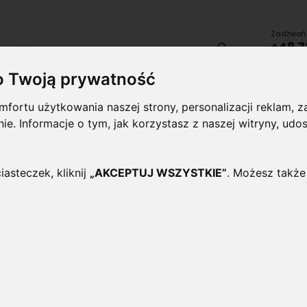
Zadźwoń 
+48 7
Szukaj
lub uru
o Twoją prywatność
fortu użytkowania naszej strony, personalizacji reklam,
Lampy i
Panele i
Lampy-
Naświetlac
oprawy
plafony
Oprawy
halogeny
ynie. Informacje o tym, jak korzystasz z naszej witryny, 
wewnętrzne
Zewnętrzne
4G FUT095 MI-LIGHT
iasteczek, kliknij
„AKCEPTUJ WSZYSTKIE”
. Możesz także
PILOT 4 Strefowy do taśm 
FUT095 Mi-Light
Oceń ten produkt jako pierwszy
Czterostrefowy pilot 2,4GHz dedykowany