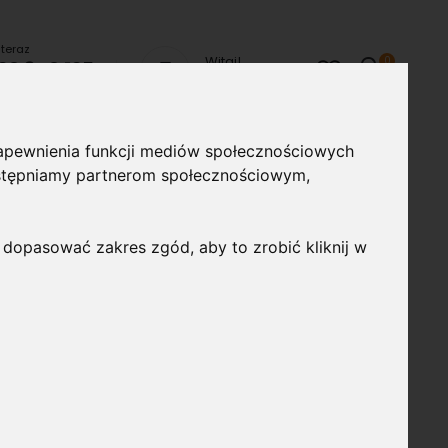
teraz
Witaj!
produkty
0
20 840 125
Cart
Twoje konto
chom Czat
 zapewnienia funkcji mediów społecznościowych
ze
Lampy uliczne
Taśmy i profile
Akcesoria
udostępniamy partnerom społecznościowym,
montażowe
 dopasować zakres zgód, aby to zrobić kliknij w
ków LED COB 230V 4954-
ści: 15,5cm, przeznaczony do pasków LED 10mm,