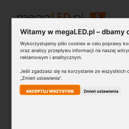
Szukaj
Witamy w megaLED.pl – dbamy 
Wykorzystujemy pliki cookies w celu poprawy kom
Żarówki LED
Świetlówki i
Lampy
oraz analizy przepływu informacji na naszej witr
oprawy
przemysłowe
reklamowym i analitycznym.
Jeśli zgadzasz się na korzystanie ze wszystkich c
STRONA GŁÓWNA
ZAŚLEPKA KOŃCOWA DO PASKÓW LED COB 230V 4
„Zmień ustawienia”.
Przejdź
AKCEPTUJ WSZYSTKIE
Zmień ustawienia
na
koniec
galerii