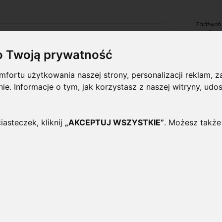
Zadźwoń 
+48 7
Szukaj
lub uru
o Twoją prywatność
fortu użytkowania naszej strony, personalizacji reklam,
Lampy i
Panele i
Lampy-
Naświetlac
ynie. Informacje o tym, jak korzystasz z naszej witryny, 
oprawy
plafony
Oprawy
halogeny
wewnętrzne
Zewnętrzne
iasteczek, kliknij
„AKCEPTUJ WSZYSTKIE”
. Możesz także
954-4956
Zaślepka końcowa do pas
4956
Oceń ten produkt jako pierwszy
Złączka pasków LED jednokolorowych, o długo