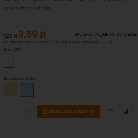
odporność na wstrząsy.
3,59 zł
Special
Wysyłka:
Zwykle do 24 godzin
5,95 zł
Price
Najniższa cena z okresu 30 dni przed promocją: 5,95 zł
Moc (W)
6
Barwa światła
DODAJ DO KOSZYKA