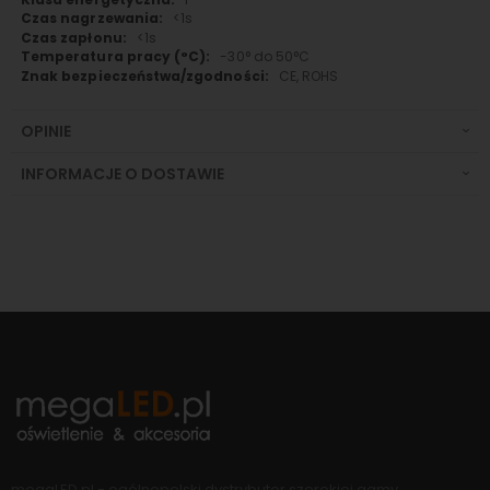
<1s
<1s
-30° do 50°C
CE, ROHS
OPINIE
INFORMACJE O DOSTAWIE
megaLED.pl - ogólnopolski dystrybutor szerokiej gamy