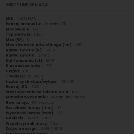
WIĘCEJ INFORMACJI
Więcej
1466/1436
informacji
Żarówka LED
E14
CL37
6
480
6000
Zimna
300°
IP20
>80
25 000h
100 000
SMD
Nie
Aluminium+plastik
24 miesiące
37
125
AC:175-260V
>0,5
6kWh/1000h
F