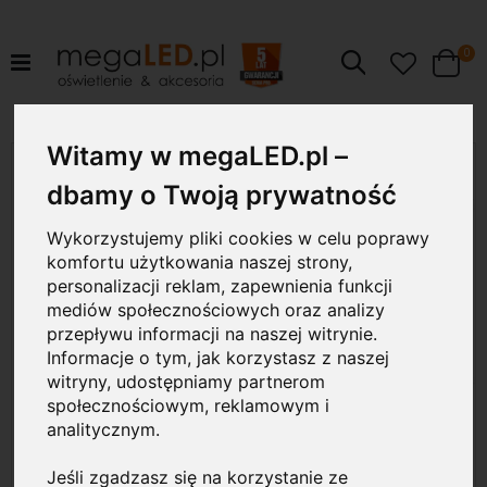
pr
0
Szukaj
Cart
Przejdź
Witamy w megaLED.pl –
6W
na
koniec
dbamy o Twoją prywatność
galerii
Wykorzystujemy pliki cookies w celu poprawy
komfortu użytkowania naszej strony,
personalizacji reklam, zapewnienia funkcji
mediów społecznościowych oraz analizy
przepływu informacji na naszej witrynie.
Informacje o tym, jak korzystasz z naszej
witryny, udostępniamy partnerom
społecznościowym, reklamowym i
analitycznym.
Jeśli zgadzasz się na korzystanie ze