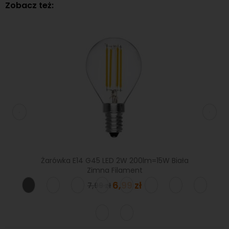
Zobacz też:
W Biała
Żarówka E14 G45 LED 2W 200lm=15W Biała
Żaró
Zimna Filament
Special
6,99 zł
7,99 zł
Price