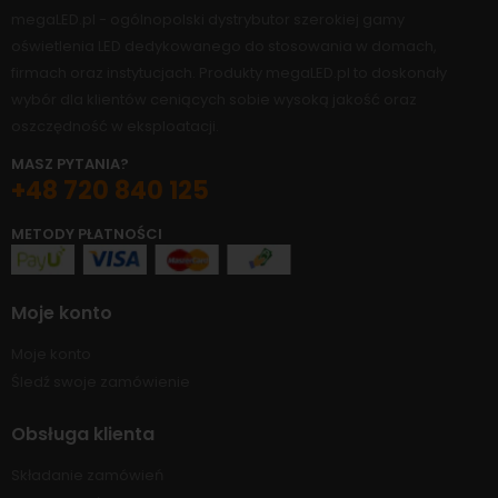
megaLED.pl - ogólnopolski dystrybutor szerokiej gamy
oświetlenia LED dedykowanego do stosowania w domach,
firmach oraz instytucjach. Produkty megaLED.pl to doskonały
wybór dla klientów ceniących sobie wysoką jakość oraz
oszczędność w eksploatacji.
MASZ PYTANIA?
+48 720 840 125
METODY PŁATNOŚCI
Moje konto
Moje konto
Śledź swoje zamówienie
Obsługa klienta
Składanie zamówień