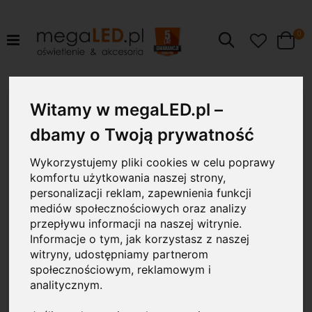
pr
0
Szukaj
Cart
Przejdź
Witamy w megaLED.pl –
5.5W
na
koniec
dbamy o Twoją prywatność
galerii
Wykorzystujemy pliki cookies w celu poprawy
komfortu użytkowania naszej strony,
personalizacji reklam, zapewnienia funkcji
mediów społecznościowych oraz analizy
przepływu informacji na naszej witrynie.
Informacje o tym, jak korzystasz z naszej
witryny, udostępniamy partnerom
społecznościowym, reklamowym i
analitycznym.