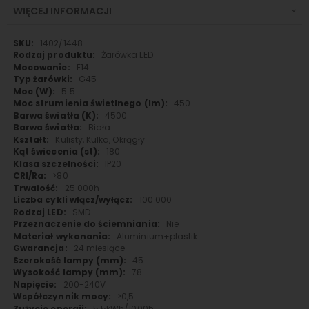
WIĘCEJ INFORMACJI
Więcej
1402/1448
informacji
Żarówka LED
E14
G45
5.5
450
4500
Biała
Kulisty, Kulka, Okrągły
180
IP20
>80
25 000h
100 000
SMD
Nie
Aluminium+plastik
24 miesiące
45
78
200-240V
>0,5
5.5kWh/1000h