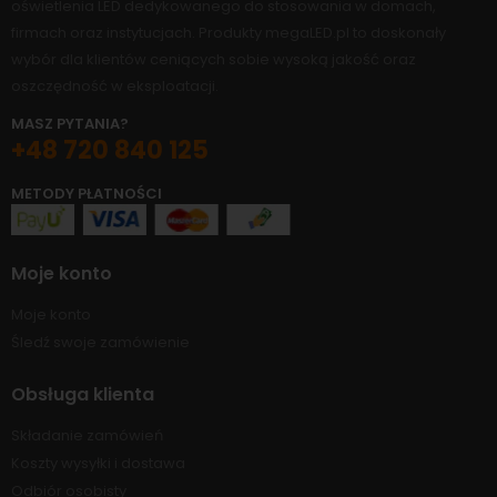
oświetlenia LED dedykowanego do stosowania w domach,
firmach oraz instytucjach. Produkty megaLED.pl to doskonały
wybór dla klientów ceniących sobie wysoką jakość oraz
oszczędność w eksploatacji.
MASZ PYTANIA?
+48 720 840 125
METODY PŁATNOŚCI
Moje konto
Moje konto
Śledź swoje zamówienie
Obsługa klienta
Składanie zamówień
Koszty wysyłki i dostawa
Odbiór osobisty