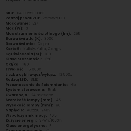
Więcej
8433325310363
informacji
Żarówka LED
E27
3
255
3000
Ciepła
Kulisty, Kulka, Okrągły
180
IP20
>80
15 000h
12 500x
SMD
Nie
Brak
24 miesiące
45
80
AC:220-240V
>0,5
3kWh/1000h
F
<1s