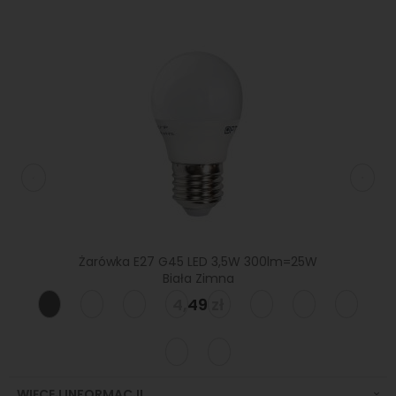
=40W
Żarówka E27 G45 LED 3,5W 300lm=25W
Żaró
Biała Zimna
4,49 zł
WIĘCEJ INFORMACJI