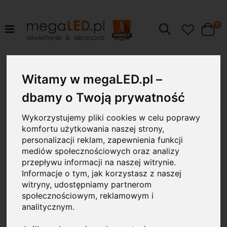
pr
0
Szukaj
Cart
Przejdź
Witamy w megaLED.pl –
3W
na
koniec
dbamy o Twoją prywatność
galerii
Wykorzystujemy pliki cookies w celu poprawy
komfortu użytkowania naszej strony,
personalizacji reklam, zapewnienia funkcji
mediów społecznościowych oraz analizy
przepływu informacji na naszej witrynie.
Informacje o tym, jak korzystasz z naszej
witryny, udostępniamy partnerom
społecznościowym, reklamowym i
analitycznym.