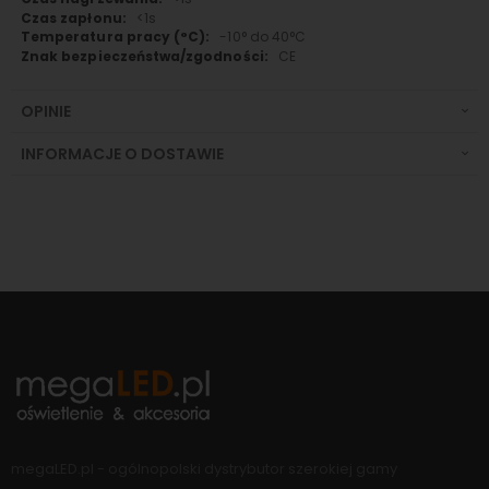
<1s
-10° do 40°C
CE
OPINIE
INFORMACJE O DOSTAWIE
megaLED.pl - ogólnopolski dystrybutor szerokiej gamy