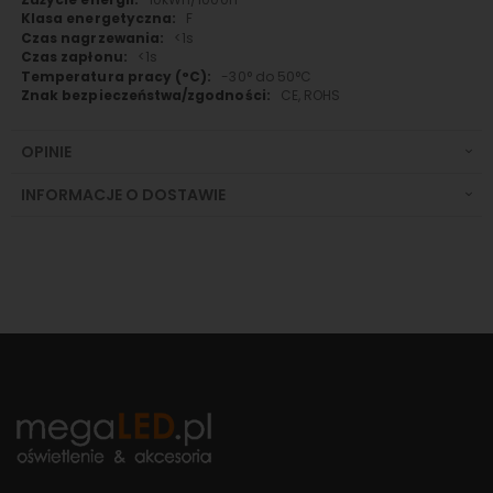
F
<1s
<1s
-30° do 50°C
CE, ROHS
OPINIE
INFORMACJE O DOSTAWIE