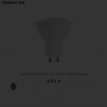
Zobacz też:
Żarówka GU10 LED 3W 240lm=25W Ciepła
ciepła
Żarówk
4,55 zł