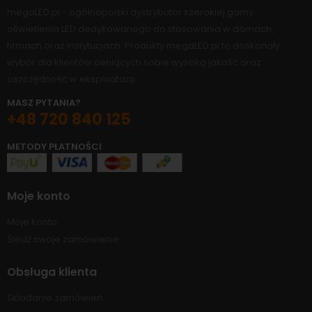
megaLED.pl - ogólnopolski dystrybutor szerokiej gamy
oświetlenia LED dedykowanego do stosowania w domach,
firmach oraz instytucjach. Produkty megaLED.pl to doskonały
wybór dla klientów ceniących sobie wysoką jakość oraz
oszczędność w eksploatacji.
MASZ PYTANIA?
+48 720 840 125
METODY PŁATNOŚCI
Moje konto
Moje konto
Śledź swoje zamówienie
Obsługa klienta
Składanie zamówień