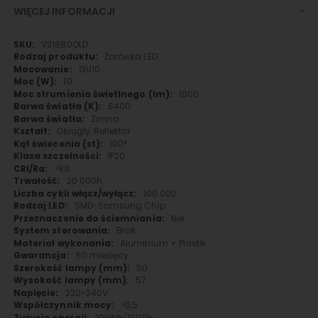
WIĘCEJ INFORMACJI
Więcej
V21880OLD
informacji
Żarówka LED
GU10
10
1000
6400
Zimna
Okrągły, Reflektor
100°
IP20
>80
20 000h
100 000
SMD-Samsung Chip
Nie
Brak
Aluminium + Plastik
60 miesięcy
50
57
220-240V
>0,5
10kWh/1000h