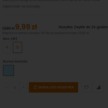
odporność na wstrząsy
9,99 zł
Special
Wysyłka:
Zwykle do 24 godzin
13,90 zł
Price
Najniższa cena z okresu 30 dni przed promocją: 13,90 zł
Moc (W)
4
10
Barwa światła
DODAJ DO KOSZYKA