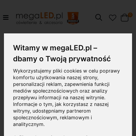
pr
0
Szukaj
Cart
Przejdź
Witamy w megaLED.pl –
10W
na
koniec
dbamy o Twoją prywatność
galerii
Wykorzystujemy pliki cookies w celu poprawy
komfortu użytkowania naszej strony,
personalizacji reklam, zapewnienia funkcji
mediów społecznościowych oraz analizy
przepływu informacji na naszej witrynie.
Informacje o tym, jak korzystasz z naszej
witryny, udostępniamy partnerom
społecznościowym, reklamowym i
analitycznym.