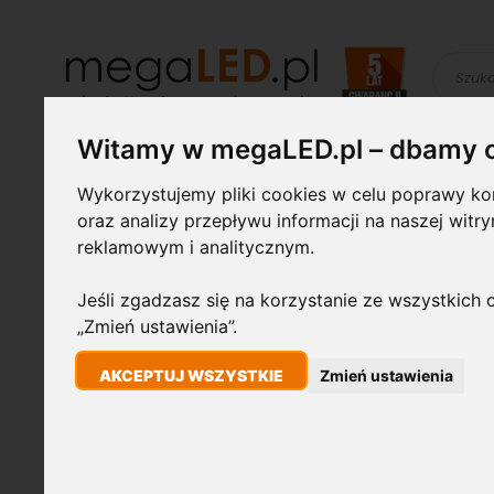
Szukaj
Witamy w megaLED.pl – dbamy 
Żarówki LED
Świetlówki i
Lampy
Wykorzystujemy pliki cookies w celu poprawy kom
oprawy
przemysłowe
oraz analizy przepływu informacji na naszej witr
reklamowym i analitycznym.
STRONA GŁÓWNA
LAMPA OGRODOWA SOLARNA LED 1W 90LM 6000K BI
Jeśli zgadzasz się na korzystanie ze wszystkich c
„Zmień ustawienia”.
Przejdź
1W
na
AKCEPTUJ WSZYSTKIE
Zmień ustawienia
koniec
galerii