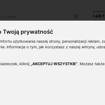
Zadźwoń 
+48 7
Szukaj
lub uru
o Twoją prywatność
Lampy i
Panele i
Lampy-
Naświetlac
fortu użytkowania naszej strony, personalizacji reklam,
oprawy
plafony
Oprawy
halogeny
wewnętrzne
Zewnętrzne
ynie. Informacje o tym, jak korzystasz z naszej witryny, 
AŁY ZIMNY OKRĄGŁA CZARNA WBIJANA
iasteczek, kliknij
„AKCEPTUJ WSZYSTKIE”
. Możesz także
Lampa ogrodowa solarna 
Zimny okrągła czarna wb
Oceń ten produkt jako pierwszy
Lampa ogrodowa SOLARNA HQ LED o mocy 1