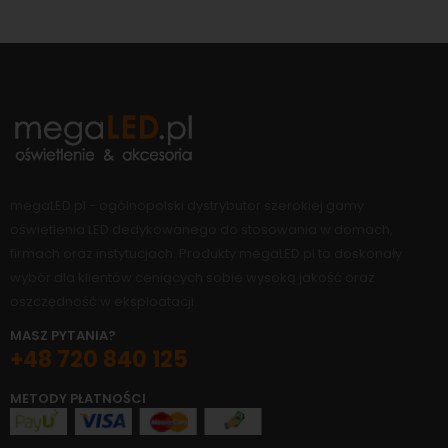
megaLED.pl - ogólnopolski dystrybutor szerokiej gamy
oświetlenia LED dedykowanego do stosowania w domach,
firmach oraz instytucjach. Produkty megaLED.pl to doskonały
wybór dla klientów ceniących sobie wysoką jakość oraz
oszczędność w eksploatacji.
MASZ PYTANIA?
+48 720 840 125
METODY PŁATNOŚCI