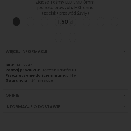
acisk)
Złącze Taśmy LED SMD 8mm,
Złąc
jednokolorowych, 1-Stronne
(zacisk+przewód 2żyły)
1,50 zł
WIĘCEJ INFORMACJI
Więcej
ML-2247
informacji
Łącznik pasków LED
Nie
24 miesiące
OPINIE
INFORMACJE O DOSTAWIE