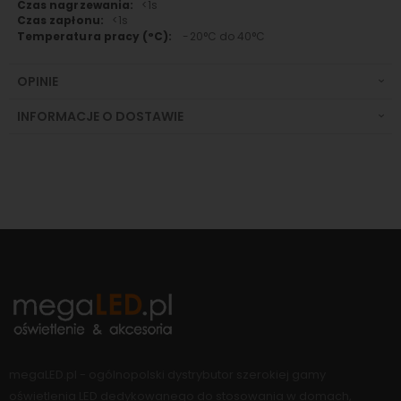
<1s
<1s
-20°C do 40°C
OPINIE
INFORMACJE O DOSTAWIE
megaLED.pl - ogólnopolski dystrybutor szerokiej gamy
oświetlenia LED dedykowanego do stosowania w domach,