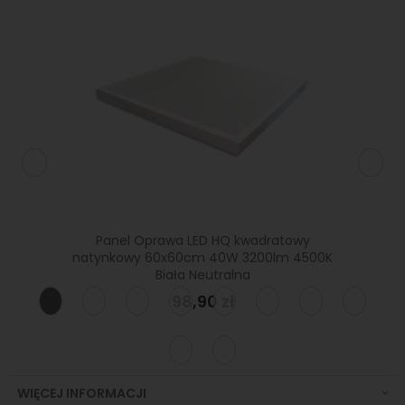
tny
Panel Oprawa LED HQ kwadratowy
Pane
 4500K
natynkowy 60x60cm 40W 3200lm 4500K
Podtyn
Biała Neutralna
98,90 zł
WIĘCEJ INFORMACJI