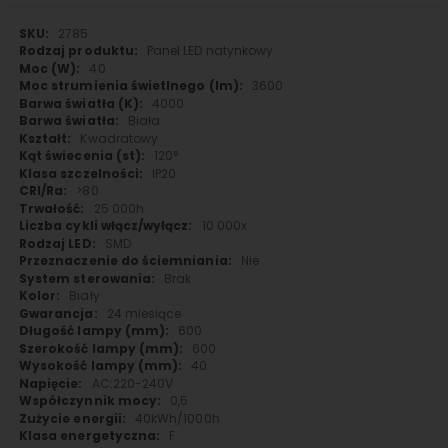
Więcej
2785
informacji
Panel LED natynkowy
40
3600
4000
Biała
Kwadratowy
120°
IP20
>80
25 000h
10 000x
SMD
Nie
Brak
Biały
24 miesiące
600
600
40
AC:220-240V
0,5
40kWh/1000h
F