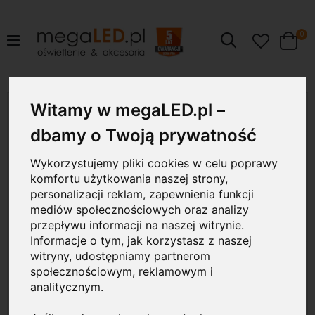
pr
0
Szukaj
Cart
Przejdź
Witamy w megaLED.pl –
40W
na
koniec
dbamy o Twoją prywatność
galerii
Wykorzystujemy pliki cookies w celu poprawy
komfortu użytkowania naszej strony,
personalizacji reklam, zapewnienia funkcji
mediów społecznościowych oraz analizy
przepływu informacji na naszej witrynie.
Informacje o tym, jak korzystasz z naszej
witryny, udostępniamy partnerom
społecznościowym, reklamowym i
analitycznym.