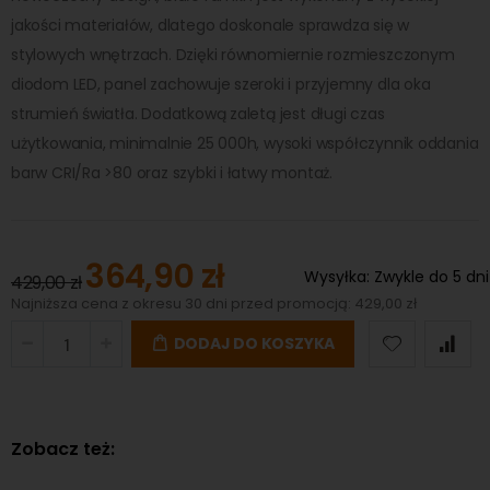
jakości materiałów, dlatego doskonale sprawdza się w
stylowych wnętrzach. Dzięki równomiernie rozmieszczonym
diodom LED, panel zachowuje szeroki i przyjemny dla oka
strumień światła. Dodatkową zaletą jest długi czas
użytkowania, minimalnie 25 000h, wysoki współczynnik oddania
barw CRI/Ra >80 oraz szybki i łatwy montaż.
364,90 zł
Special
Wysyłka:
Zwykle do 5 dni
429,00 zł
Price
Najniższa cena z okresu 30 dni przed promocją: 429,00 zł
DODAJ DO KOSZYKA
Zobacz też: