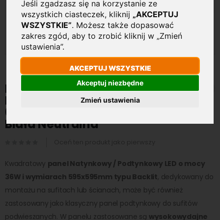
Jeśli zgadzasz się na korzystanie ze
wszystkich ciasteczek, kliknij
„AKCEPTUJ
WSZYSTKIE”
. Możesz także dopasować
zakres zgód, aby to zrobić kliknij w „Zmień
ustawienia”.
AKCEPTUJ WSZYSTKIE
Przejdź
Akceptuj niezbędne
na
Panel LED kwadratowy
początek
Natynkowy / Podtynkowy
Zmień ustawienia
galerii
60x60cm 36W 4320lm 4000K
Biała Neutralna
Oceń ten produkt jako pierwszy
Kwadratowy
panel Natynkowy / Podtynkowy LED o mocy
36W i wymiarach 595x595mm typu Backlit
, dedykowany do
montażu na sufitach lub ścianach, może być również
zastosowany jako klasyczny panel podtynkowy do sufitów
podwieszanych. W panelu zastosowane są
wysokowydajne