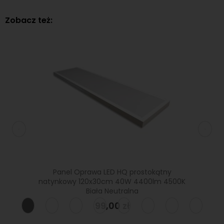
Zobacz też:
owy
Panel Oprawa LED HQ prostokątny
Pa
3200lm
natynkowy 120x30cm 40W 4400lm 4500K
natyn
Biała Neutralna
99,00 zł