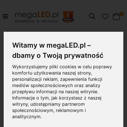
pr
0
Szukaj
Cart
Przejdź
Witamy w megaLED.pl –
36W
na
koniec
dbamy o Twoją prywatność
galerii
Wykorzystujemy pliki cookies w celu poprawy
komfortu użytkowania naszej strony,
personalizacji reklam, zapewnienia funkcji
mediów społecznościowych oraz analizy
przepływu informacji na naszej witrynie.
Informacje o tym, jak korzystasz z naszej
witryny, udostępniamy partnerom
społecznościowym, reklamowym i
analitycznym.