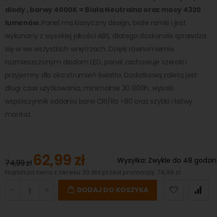
diody , barwy 4000K = Biała Neutralna oraz mocy 4320
lumenów.
Panel ma klasyczny design, białe ramki i jest
wykonany z wysokiej jakości ABS, dlatego doskonale sprawdza
się w we wszystkich wnętrzach. Dzięki równomiernie
rozmieszczonym diodom LED, panel zachowuje szeroki i
przyjemny dla oka strumień światła. Dodatkową zaletą jest
długi czas użytkowania, minimalnie 30 000h, wysoki
współczynnik oddania barw CRI/Ra >80 oraz szybki i łatwy
montaż.
62,99 zł
Special
Wysyłka:
Zwykle do 48 godzin
74,99 zł
Price
Najniższa cena z okresu 30 dni przed promocją: 74,99 zł
DODAJ DO KOSZYKA