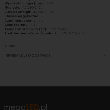
33.5
AC:220-240V
36kWh/1000h
E
<1s
<1s
-20° / 40°C
CE, EMC, ROHS
OPINIE
INFORMACJE O DOSTAWIE