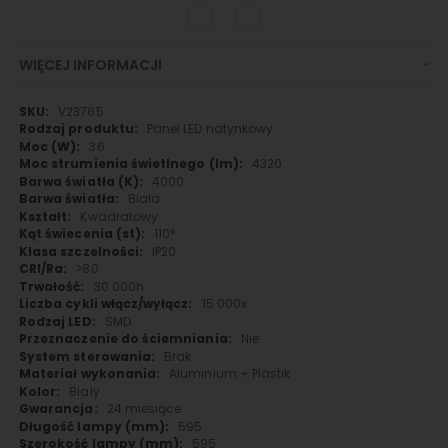
WIĘCEJ INFORMACJI
Więcej
V23765
informacji
Panel LED natynkowy
36
4320
4000
Biała
Kwadratowy
110°
IP20
>80
30 000h
15 000x
SMD
Nie
Brak
Aluminium + Plastik
Biały
24 miesiące
595
595