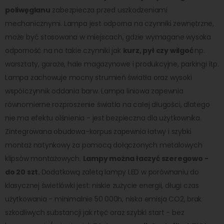
poliwęglanu
zabezpiecza przed uszkodzeniami
mechanicznymi. Lampa jest odporna na czynniki zewnętrzne,
może być stosowana w miejscach, gdzie wymagane wysoka
odporność na na takie czynniki jak
kurz, pył czy wilgoć
np.
warsztaty, garaże, hale magazynowe i produkcyjne, parkingi itp.
Lampa zachowuje mocny strumień światła oraz wysoki
współczynnik oddania barw. Lampa liniowa zapewnia
równomierne rozproszenie światła na całej długości, dlatego
nie ma efektu olśnienia - jest bezpieczna dla użytkownika.
Zintegrowana obudowa-korpus zapewnia łatwy i szybki
montaż natynkowy za pomocą dołączonych metalowych
klipsów montażowych.
Lampy można łaczyć szeregowo -
do 20 szt.
Dodatkową zaletą lampy LED w porównaniu do
klasycznej świetlówki jest: niskie zużycie energii, długi czas
użytkowania - minimalnie 50 000h, niska emisja CO2, brak
szkodliwych substancji jak rtęć oraz szybki start - bez