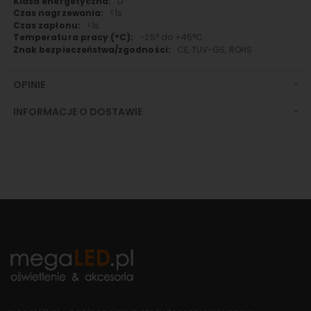
D
<1s
<1s
-25° do +45°C
CE, TUV-GS, ROHS
OPINIE
INFORMACJE O DOSTAWIE