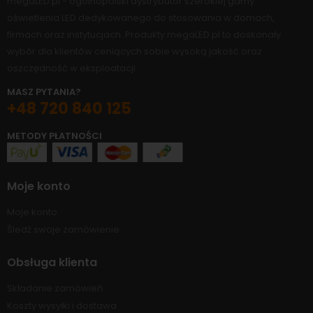
megaLED.pl - ogólnopolski dystrybutor szerokiej gamy
oświetlenia LED dedykowanego do stosowania w domach,
firmach oraz instytucjach. Produkty megaLED.pl to doskonały
wybór dla klientów ceniących sobie wysoką jakość oraz
oszczędność w eksploatacji.
MASZ PYTANIA?
+48 720 840 125
METODY PŁATNOŚCI
Moje konto
Moje konto
Śledź swoje zamówienie
Obsługa klienta
Składanie zamówień
Koszty wysyłki i dostawa