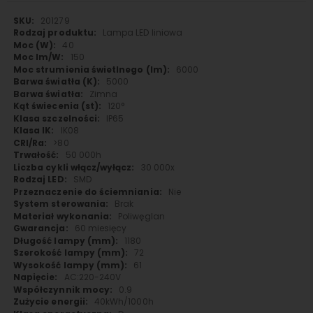
Więcej
201279
informacji
Lampa LED liniowa
40
150
6000
5000
Zimna
120°
IP65
IK08
>80
50 000h
30 000x
SMD
Nie
Brak
Poliwęglan
60 miesięcy
1180
72
61
AC:220-240V
0.9
40kWh/1000h