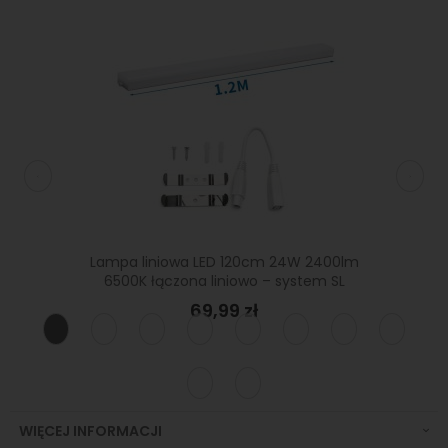
120cm
Lampa liniowa LED 120cm 24W 2400lm
Lampa 
65
6500K łączona liniowo – system SL
69,99 zł
WIĘCEJ INFORMACJI