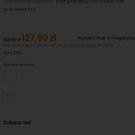
'nagrzewania/migotania'.
5 lat gwarancji. Certyfikat TUV
oraz atest PZH
127,90 zł
Special
Wysyłka:
Brak w magazynie
153,90 zł
Price
Najniższa cena z okresu 30 dni przed promocją: 153,90 zł
Moc (W)
Barwa światła
Zobacz też: