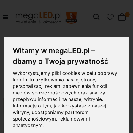
pr
0
Szukaj
Cart
Przejdź
40W
na
Witamy w megaLED.pl –
koniec
galerii
dbamy o Twoją prywatność
Wykorzystujemy pliki cookies w celu poprawy
komfortu użytkowania naszej strony,
personalizacji reklam, zapewnienia funkcji
mediów społecznościowych oraz analizy
przepływu informacji na naszej witrynie.
Informacje o tym, jak korzystasz z naszej
witryny, udostępniamy partnerom
społecznościowym, reklamowym i
analitycznym.