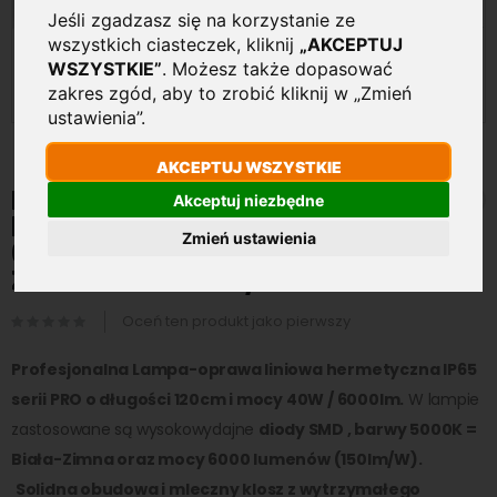
Jeśli zgadzasz się na korzystanie ze
wszystkich ciasteczek, kliknij
„AKCEPTUJ
WSZYSTKIE”
. Możesz także dopasować
zakres zgód, aby to zrobić kliknij w „Zmień
ustawienia”.
AKCEPTUJ WSZYSTKIE
Przejdź
na
Lampa LED liniowa
Akceptuj niezbędne
początek
hermetyczna PRO 40W
galerii
Zmień ustawienia
6000lm 120cm 5000K Biała-
Zimna IP65 150Lm/W atest PZH
Oceń ten produkt jako pierwszy
Profesjonalna Lampa-oprawa liniowa hermetyczna IP65
serii PRO o długości 120cm i mocy 40W / 6000lm.
W lampie
zastosowane są wysokowydajne
diody SMD , barwy 5000K =
Biała-Zimna oraz mocy 6000 lumenów (150lm/W).
Solidna obudowa i mleczny klosz z wytrzymałego