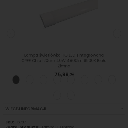
400lm
Lampa świetlówka HQ LED zintegrowana
Lamp
 SL
CREE Chip 120cm 40W 4800lm 6500K Biała
4000K
Zimna
75,99 zł
WIĘCEJ INFORMACJI
Więcej
16737
informacji
Lampa LED liniowa