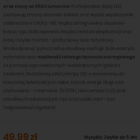
oraz mocy aż 4500 lumenów
. Profesjonalne diody LED
zachowują mocny strumień światła oraz wysoki współczynnik
oddania barw CRI/Ra >80. Wąska zintegrowana obudowa-
korpus typu SLIM zapewnia bezpieczeństwo eksploatacji oraz
łatwy i szybki montaż - podtynkowy oraz natynkowy.
Wodoodporną i pyłoszczelną obudowę cechuje duża estetyka
wykonania oraz
możliwość łatwego łączenia szeregowego
za pomocą wyprowadzonych wodoodpornych gniazd z
zaciskami. Dodatkową zaletą lampy LED w porównaniu do
klasycznej świetlówki jest: niskie zużycie energii, długi czas
użytkowania - minimalnie 25 000h, niska emisja CO2, brak
szkodliwych substancji jak rtęć oraz szybki start - bez
'nagrzewania/migotania'.
49,99 zł
Wysyłka:
Zwykle do 5 dni