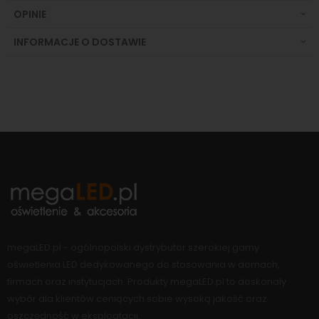
OPINIE
INFORMACJE O DOSTAWIE
megaLED.pl - ogólnopolski dystrybutor szerokiej gamy
oświetlenia LED dedykowanego do stosowania w domach,
firmach oraz instytucjach. Produkty megaLED.pl to doskonały
wybór dla klientów ceniących sobie wysoką jakość oraz
oszczędność w eksploatacji.