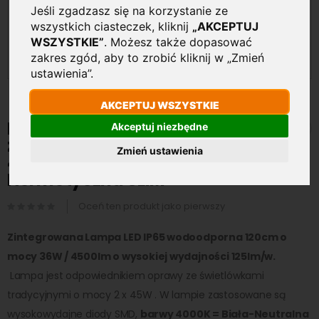
Jeśli zgadzasz się na korzystanie ze
wszystkich ciasteczek, kliknij
„AKCEPTUJ
WSZYSTKIE”
. Możesz także dopasować
zakres zgód, aby to zrobić kliknij w „Zmień
ustawienia”.
AKCEPTUJ WSZYSTKIE
Przejdź
na
Lampa świetlówka LED
Akceptuj niezbędne
początek
zintegrowana IP65 120cm 36W
galerii
Zmień ustawienia
4500lm 4000K Biała-Neutralna
Hermetyczna SLIM
Oceń ten produkt jako pierwszy
Zintegrowana Lampa LED IP65 wodoodporna 120cm o
mocy 36W / 4500lm o wysokiej wydajności 125lm/w.
Lampa jest odpowiednikiem oprawy ze świetlówkami
tradycyjnymi o mocy 2 x 45W . W lampie zastosowane są
wysokowydajne diody SMD,
barwy 4000K = Biała-Neutralna