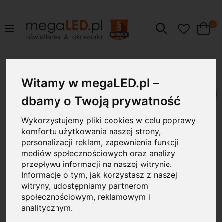
pr
0
Szukaj
Cart
Przejdź
36W
na
Witamy w megaLED.pl –
koniec
galerii
dbamy o Twoją prywatność
Wykorzystujemy pliki cookies w celu poprawy
komfortu użytkowania naszej strony,
personalizacji reklam, zapewnienia funkcji
mediów społecznościowych oraz analizy
przepływu informacji na naszej witrynie.
Informacje o tym, jak korzystasz z naszej
witryny, udostępniamy partnerom
społecznościowym, reklamowym i
analitycznym.