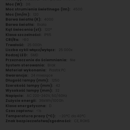
36
4500
120
4000
Biała
120°
IP65
>80
25 000h
25 000x
SMD
Nie
Brak
Plastik PC
24 miesiące
1250
42
32
AC:220-240V, 50/60Hz
36kWh/1000h
D
<1s
-20°C do 40°C
CE, ROHS