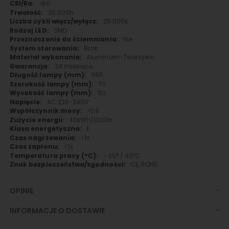
>80
25 000h
25 000x
SMD
Nie
Brak
Aluminum-Tworzywo
24 miesiące
1195
70
60
AC:220-240V
>0,9
40kWh/1000h
E
<1s
<1s
-20° / 40°C
CE, ROHS
OPINIE
INFORMACJE O DOSTAWIE