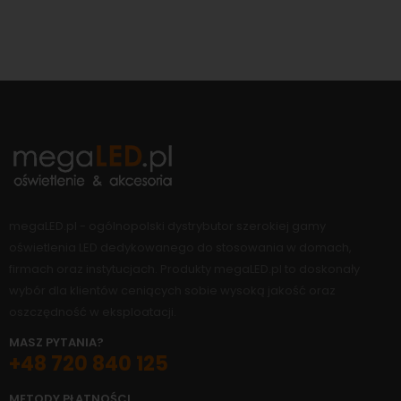
megaLED.pl - ogólnopolski dystrybutor szerokiej gamy
oświetlenia LED dedykowanego do stosowania w domach,
firmach oraz instytucjach. Produkty megaLED.pl to doskonały
wybór dla klientów ceniących sobie wysoką jakość oraz
oszczędność w eksploatacji.
MASZ PYTANIA?
+48 720 840 125
METODY PŁATNOŚCI