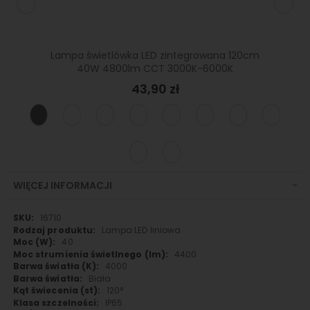
rowana
Lampa świetlówka LED zintegrowana 120cm
Lampa 
000K
40W 4800lm CCT 3000K-6000K
6000lm
43,90 zł
WIĘCEJ INFORMACJI
Więcej
16710
informacji
Lampa LED liniowa
40
4400
4000
Biała
120°
IP65