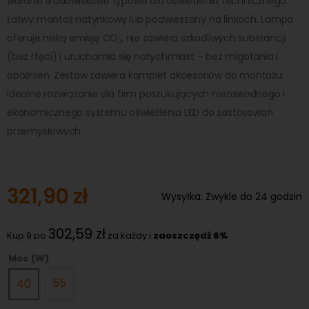
warunki środowiskowe typowe dla oświetlenia technicznego.
Łatwy montaż natynkowy lub podwieszany na linkach. Lampa
oferuje niską emisję CO₂, nie zawiera szkodliwych substancji
(bez rtęci) i uruchamia się natychmiast – bez migotania i
opóźnień. Zestaw zawiera komplet akcesoriów do montażu.
Idealne rozwiązanie dla firm poszukujących niezawodnego i
ekonomicznego systemu oświetlenia LED do zastosowań
przemysłowych.
321,90 zł
Wysyłka:
Zwykle do 24 godzin
302,59 zł
Kup 9 po
za każdy i
zaoszczędź
6
%
Moc (W)
55
40