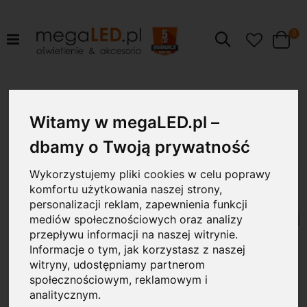
pr
0
Szukaj
Cart
Przejdź
40W
na
Witamy w megaLED.pl –
koniec
galerii
dbamy o Twoją prywatność
Wykorzystujemy pliki cookies w celu poprawy
komfortu użytkowania naszej strony,
personalizacji reklam, zapewnienia funkcji
mediów społecznościowych oraz analizy
przepływu informacji na naszej witrynie.
Informacje o tym, jak korzystasz z naszej
witryny, udostępniamy partnerom
społecznościowym, reklamowym i
analitycznym.