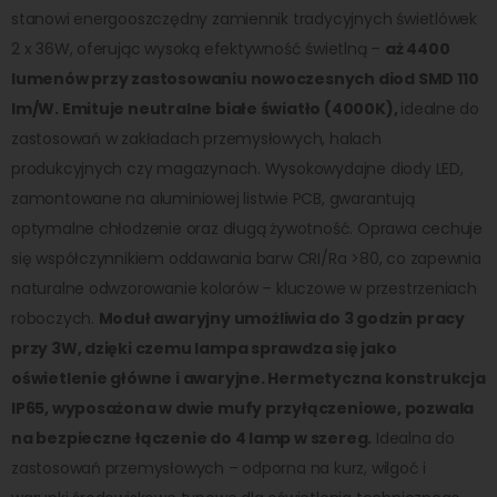
stanowi energooszczędny zamiennik tradycyjnych świetlówek
2 x 36W, oferując wysoką efektywność świetlną –
aż 4400
lumenów przy zastosowaniu nowoczesnych diod SMD 110
lm/W. Emituje neutralne białe światło (4000K),
idealne do
zastosowań w zakładach przemysłowych, halach
produkcyjnych czy magazynach. Wysokowydajne diody LED,
zamontowane na aluminiowej listwie PCB, gwarantują
optymalne chłodzenie oraz długą żywotność. Oprawa cechuje
się współczynnikiem oddawania barw CRI/Ra >80, co zapewnia
naturalne odwzorowanie kolorów – kluczowe w przestrzeniach
roboczych.
Moduł awaryjny umożliwia do 3 godzin pracy
przy 3W, dzięki czemu lampa sprawdza się jako
oświetlenie główne i awaryjne. Hermetyczna konstrukcja
IP65, wyposażona w dwie mufy przyłączeniowe, pozwala
na bezpieczne łączenie do 4 lamp w szereg.
Idealna do
zastosowań przemysłowych – odporna na kurz, wilgoć i