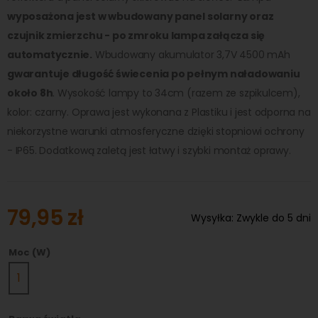
wyposażona jest w wbudowany panel solarny oraz
czujnik zmierzchu - po zmroku lampa załącza się
automatycznie.
Wbudowany akumulator 3,7V 4500 mAh
gwarantuje długość świecenia po pełnym naładowaniu
około 8h
. Wysokość lampy to 34cm (razem ze szpikulcem),
kolor: czarny. Oprawa jest wykonana z Plastiku i jest odporna na
niekorzystne warunki atmosferyczne dzięki stopniowi ochrony
- IP65. Dodatkową zaletą jest łatwy i szybki montaż oprawy.
79,95 zł
Wysyłka:
Zwykle do 5 dni
Moc (W)
1