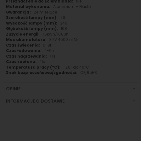
Nie
Aluminium + Plastik
24 miesiące
76
340
168
1,5kWh/1000h
3,7V 4500 mAh
6-8H
4-6h
<1s
<1s
-20° do 40°C
CE, RoHS
OPINIE
INFORMACJE O DOSTAWIE