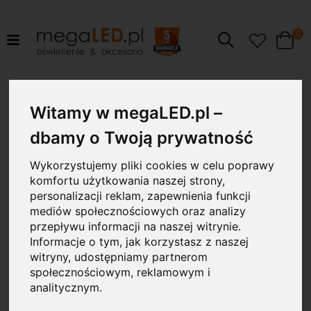
pr
0
Szukaj
Cart
Przejdź
1.5W
na
Witamy w megaLED.pl –
koniec
galerii
dbamy o Twoją prywatność
Wykorzystujemy pliki cookies w celu poprawy
komfortu użytkowania naszej strony,
personalizacji reklam, zapewnienia funkcji
mediów społecznościowych oraz analizy
przepływu informacji na naszej witrynie.
Informacje o tym, jak korzystasz z naszej
witryny, udostępniamy partnerom
społecznościowym, reklamowym i
analitycznym.