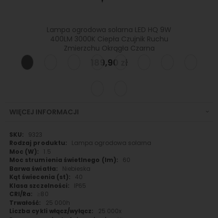
Q LED
Lampa ogrodowa solarna LED HQ 9W
Lampa 
zujnik
400LM 3000K Ciepła Czujnik Ruchu
3
Zmierzchu Okrągła Czarna
189,90 zł
WIĘCEJ INFORMACJI
Więcej
9323
informacji
Lampa ogrodowa solarna
1.5
60
Niebieska
40
IP65
≥80
25 000h
25 000x