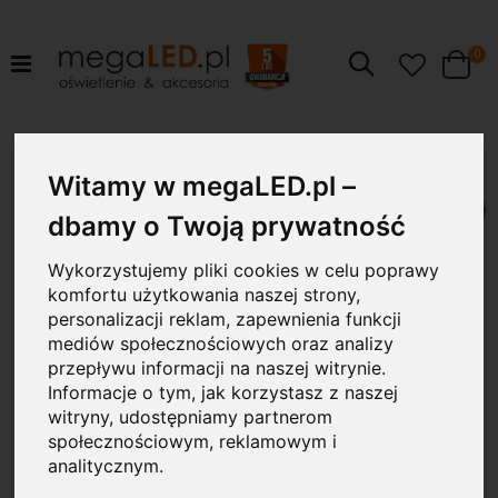
pr
0
Szukaj
Cart
Przejdź
18W
na
Witamy w megaLED.pl –
koniec
galerii
dbamy o Twoją prywatność
Wykorzystujemy pliki cookies w celu poprawy
komfortu użytkowania naszej strony,
personalizacji reklam, zapewnienia funkcji
mediów społecznościowych oraz analizy
przepływu informacji na naszej witrynie.
Informacje o tym, jak korzystasz z naszej
witryny, udostępniamy partnerom
społecznościowym, reklamowym i
analitycznym.