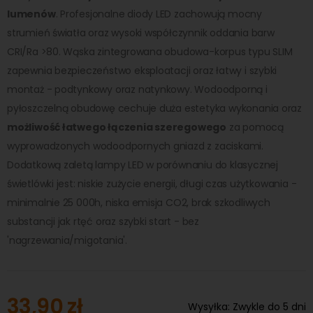
lumenów
. Profesjonalne diody LED zachowują mocny
strumień światła oraz wysoki współczynnik oddania barw
CRI/Ra >80. Wąska zintegrowana obudowa-korpus typu SLIM
zapewnia bezpieczeństwo eksploatacji oraz łatwy i szybki
montaż - podtynkowy oraz natynkowy. Wodoodporną i
pyłoszczelną obudowę cechuje duża estetyka wykonania oraz
możliwość łatwego łączenia szeregowego
za pomocą
wyprowadzonych wodoodpornych gniazd z zaciskami.
Dodatkową zaletą lampy LED w porównaniu do klasycznej
świetlówki jest: niskie zużycie energii, długi czas użytkowania -
minimalnie 25 000h, niska emisja CO2, brak szkodliwych
substancji jak rtęć oraz szybki start - bez
'nagrzewania/migotania'.
33,90 zł
Wysyłka:
Zwykle do 5 dni