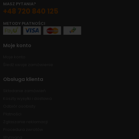
MASZ PYTANIA?
+48 720 840 125
METODY PŁATNOŚCI
Moje konto
Moje konto
Śledź swoje zamówienie
Obsługa klienta
Składanie zamówień
Koszty wysyłki i dostawa
Odbiór osobisty
Płatności
Zgłaszanie reklamacji
Procedura zwrotów
Wymiana