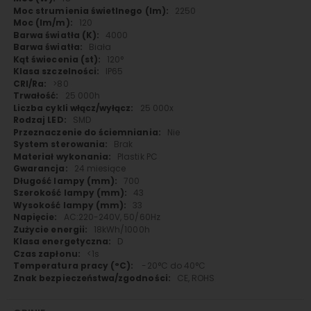
2250
120
4000
Biała
120°
IP65
>80
25 000h
25 000x
SMD
Nie
Brak
Plastik PC
24 miesiące
700
43
33
AC:220-240V, 50/60Hz
18kWh/1000h
D
<1s
-20°C do 40°C
CE, ROHS