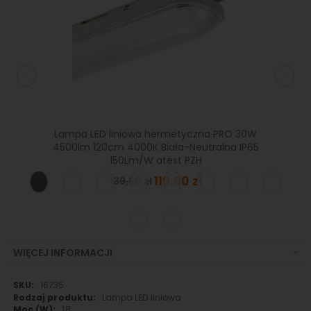
4320lm
Lampa LED liniowa hermetyczna PRO 30W
Lampa 
tyczna
4500lm 120cm 4000K Biała-Neutralna IP65
72W 80
150Lm/W atest PZH
Special
119,90 zł
139,90 zł
Price
WIĘCEJ INFORMACJI
Więcej
16735
informacji
Lampa LED liniowa
18