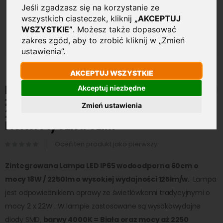
Jeśli zgadzasz się na korzystanie ze
wszystkich ciasteczek, kliknij
„AKCEPTUJ
WSZYSTKIE”
. Możesz także dopasować
zakres zgód, aby to zrobić kliknij w „Zmień
ustawienia”.
AKCEPTUJ WSZYSTKIE
Przejdź
na
Lampa świetlówka LED
Akceptuj niezbędne
początek
zintegrowana IP65 60cm 18W
galerii
Zmień ustawienia
2250lm 4000K Biała
Hermetyczna SLIM
Oceń ten produkt jako pierwszy
Zintegrowana Lampa LED IP65 wodoodporna 60cm o
mocy 18W / 2250lm o wysokiej wydajności 125lm/w.
Lampa
jest odpowiednikiem oprawy ze świetlówkami tradycyjnymi o
mocy 2 x 22W . W lampie zastosowane są wysokowydajne
diody SMD,
barwy 4000K = Biała oraz mocy aż 2250