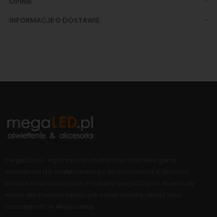
OPINIE
INFORMACJE O DOSTAWIE
megaLED.pl - ogólnopolski dystrybutor szerokiej gamy
oświetlenia LED dedykowanego do stosowania w domach,
firmach oraz instytucjach. Produkty megaLED.pl to doskonały
wybór dla klientów ceniących sobie wysoką jakość oraz
oszczędność w eksploatacji.