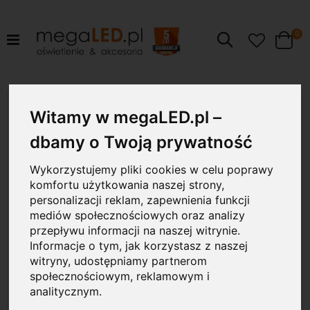
pr
0
Szukaj
Cart
Przejdź
10W
na
Witamy w megaLED.pl –
koniec
galerii
dbamy o Twoją prywatność
Wykorzystujemy pliki cookies w celu poprawy
komfortu użytkowania naszej strony,
personalizacji reklam, zapewnienia funkcji
mediów społecznościowych oraz analizy
przepływu informacji na naszej witrynie.
Informacje o tym, jak korzystasz z naszej
witryny, udostępniamy partnerom
społecznościowym, reklamowym i
analitycznym.