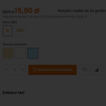
15,90 zł
Special
Wysyłka:
Zwykle do 24 godzin
19,90 zł
Price
Najniższa cena z okresu 30 dni przed promocją: 19,90 zł
Moc (W)
500
10
Barwa światła
DODAJ DO KOSZYKA
Zobacz też: