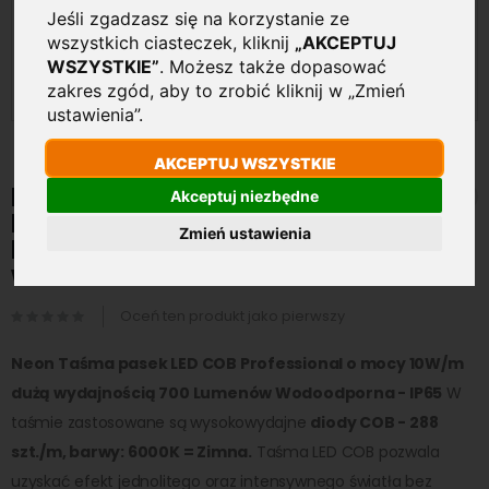
Jeśli zgadzasz się na korzystanie ze
wszystkich ciasteczek, kliknij
„AKCEPTUJ
WSZYSTKIE”
. Możesz także dopasować
zakres zgód, aby to zrobić kliknij w „Zmień
ustawienia”.
AKCEPTUJ WSZYSTKIE
Przejdź
na
Neon Taśma LED COB
Akceptuj niezbędne
początek
Professional 10W/m 6000K
galerii
Zmień ustawienia
Biała Zimna 230V IP65
wodoszczelna 1mb
Oceń ten produkt jako pierwszy
Neon Taśma pasek LED COB Professional o mocy 10W/m
dużą wydajnością 700 Lumenów Wodoodporna - IP65
W
taśmie zastosowane są wysokowydajne
diody COB - 288
szt./m, barwy: 6000K = Zimna.
Taśma LED COB pozwala
uzyskać efekt jednolitego oraz intensywnego światła bez