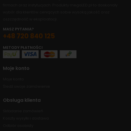
firmach oraz instytucjach. Produkty megaLED.pl to doskonały
wybór dla klientów ceniących sobie wysoką jakość oraz
oszczędność w eksploatacji.
MASZ PYTANIA?
+48 720 840 125
METODY PŁATNOŚCI
Moje konto
Moje konto
Śledź swoje zamówienie
Obsługa klienta
Składanie zamówień
Koszty wysyłki i dostawa
Odbiór osobisty