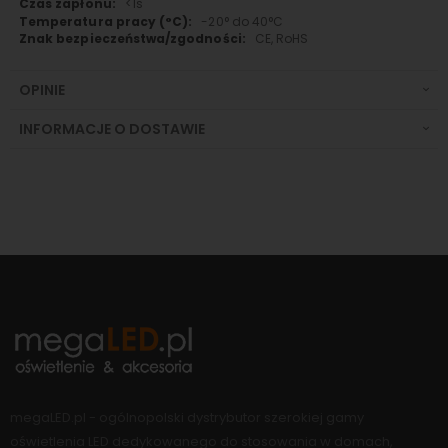
<1s
-20° do 40°C
CE, RoHS
OPINIE
INFORMACJE O DOSTAWIE
megaLED.pl - ogólnopolski dystrybutor szerokiej gamy
oświetlenia LED dedykowanego do stosowania w domach,