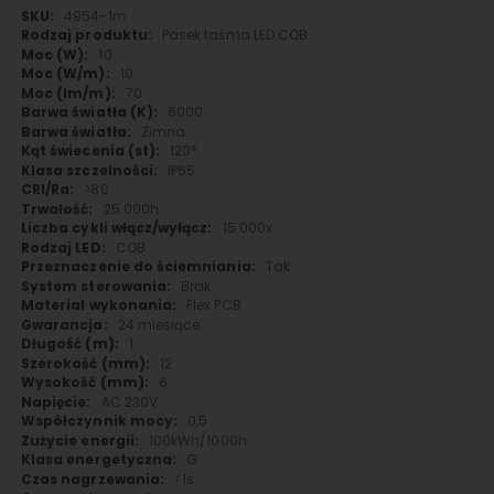
Więcej
4954-1m
informacji
Pasek taśma LED COB
10
10
70
6000
Zimna
120°
IP65
>80
25 000h
15 000x
COB
Tak
Brak
Flex PCB
24 miesiące
1
12
6
AC 230V
0,5
100kWh/1000h
G
<1s