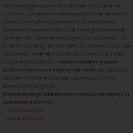
widocznych pojedynczych diod LED. Taśma ze względu na
dużą moc - dedykowana do liniowego oświetlenia elementów
architektonicznych oraz pomieszczeń. Przeznaczona do
zastosowań zwewnetrznych. W celu trwałego zamocowanie
wymagana jest taśma samoprzylepna (Brak w zestawie) lub
profil Led Aluminiowy . Do zalet taśmy LED zaliczamy: długi czas
użytkowania - minimalnie 25 000h, niską emisje ciepła oraza
dużą wydajność świetlną.
Taśma jest zasilana prądem
AC230V
.
Podana cena dotyczy 1 mb taśmy LED.
Fabryczna
rolka taśmy ma 50mb. Możliwośc docinania co 50 cm w
zaznaczonych miejscach.
Do prawidłowego działania tego paska LED wymagane są
dodatkowe akcesoria:
-
Przewód zasilający
-
Zaślepka końcowa