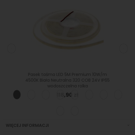
9W/m
Pasek taśma LED 5M Premium 10W/m
Pasek
dporna
4500K Biała Neutralna 320 COB 24V IP65
3
wodoszczelna rolka
118,90 zł
WIĘCEJ INFORMACJI